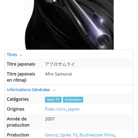
Titres
Titre japonais
アフロサムライ
Titre japonais
Afro Samurai
en rômaji
Informations Générales
Catégories
Série TV
Animation
Origines
États-Unis
,
Japon
Année de
2007
production
Production
Gonzo
,
Spike TV
,
Bushwazee Films
,