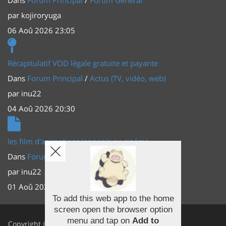
par
kojiroryuga
06 Aoû 2026 23:05
Récapitulatif VOD légale gratuite et payante
Dans
Forum Principal
/
Actus (TV, vidéo, web)
par
inu22
04 Aoû 2026 20:30
les film d'animations Japonais au cinéma
Dans
Forum Principal
/
Actus (TV, vidéo, web)
par
inu22
01 Aoû 2026 20:56
To add this web app to the home
screen open the browser option
Facebook
menu and tap on
Add to
Copyright ©