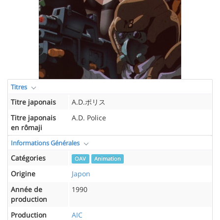
Titres
Titre japonais
A.D.ポリス
Titre japonais
A.D. Police
en rômaji
Informations Générales
Catégories
OAV
Animation
Origine
Japon
Année de
1990
production
Production
AIC