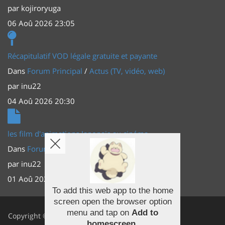
par
kojiroryuga
06 Aoû 2026 23:05
Récapitulatif VOD légale gratuite et payante
Dans
Forum Principal
/
Actus (TV, vidéo, web)
par
inu22
04 Aoû 2026 20:30
les film d'animations Japonais au cinéma
Dans
Forum Principal
/
Actus (TV, vidéo, web)
par
inu22
01 Aoû 2026 20:56
To add this web app to the home
screen open the browser option
Facebook
menu and tap on
Add to
Copyright ©
homescreen
.