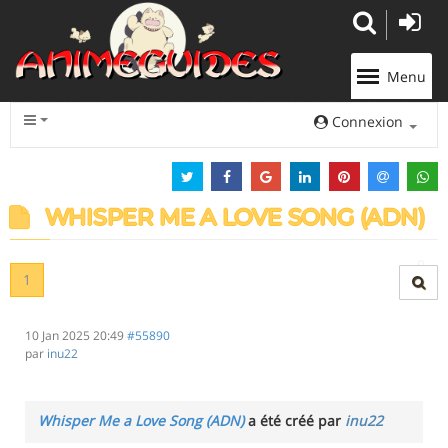
Panneau de gestion des cookies
Menu
Connexion
WHISPER ME A LOVE SONG (ADN)
1
10 Jan 2025 20:49
#55890
par
inu22
Whisper Me a Love Song (ADN)
a été créé par
inu22