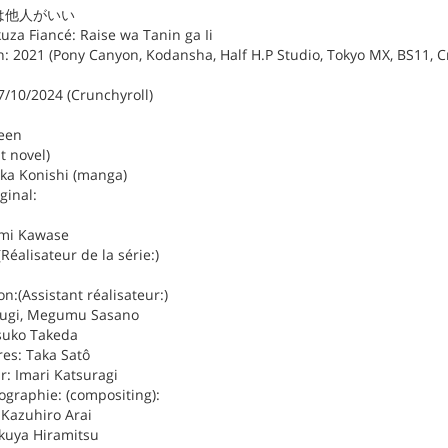
 来世は他人がいい
kuza Fiancé: Raise wa Tanin ga Ii
 2021 (Pony Canyon, Kodansha, Half H.P Studio, Tokyo MX, BS11, Cr
7/10/2024 (Crunchyroll)
Deen
ht novel)
uka Konishi (manga)
ginal:
umi Kawase
Réalisateur de la série:)
on:(Assistant réalisateur:)
asugi, Megumu Sasano
tsuko Takeda
res: Taka Satô
r: Imari Katsuragi
ographie: (compositing):
: Kazuhiro Arai
akuya Hiramitsu