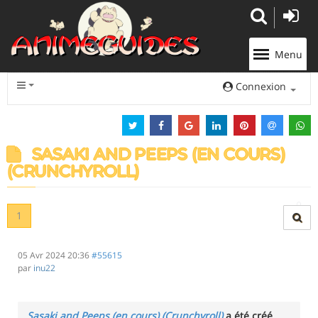
Panneau de gestion des cookies
Menu
Connexion
SASAKI AND PEEPS (EN COURS)
(CRUNCHYROLL)
1
05 Avr 2024 20:36
#55615
par
inu22
Sasaki and Peeps (en cours) (Crunchyroll)
a été créé