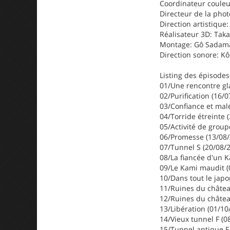
Coordinateur couleu
Directeur de la pho
Direction artistique:
Réalisateur 3D: Tak
Montage: Gô Sadam
Direction sonore: K
Listing des épisodes
01/Une rencontre gl
02/Purification (16/
03/Confiance et malé
04/Torride étreinte 
05/Activité de group
06/Promesse (13/08/
07/Tunnel S (20/08/
08/La fiancée d'un K
09/Le Kami maudit (
10/Dans tout le japo
11/Ruines du châtea
12/Ruines du château
13/Libération (01/10
14/Vieux tunnel F (0
15/Tunnel antique F