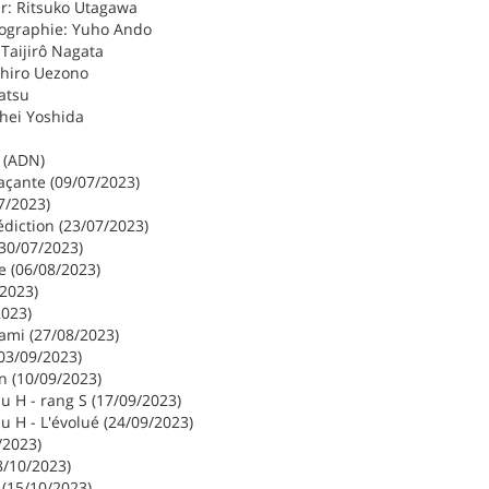
r: Ritsuko Utagawa
tographie: Yuho Ando
 Taijirô Nagata
ahiro Uezono
atsu
ôhei Yoshida
 (ADN)
açante (09/07/2023)
07/2023)
diction (23/07/2023)
(30/07/2023)
e (06/08/2023)
2023)
2023)
ami (27/08/2023)
03/09/2023)
n (10/09/2023)
u H - rang S (17/09/2023)
 H - L'évolué (24/09/2023)
/2023)
8/10/2023)
 (15/10/2023)