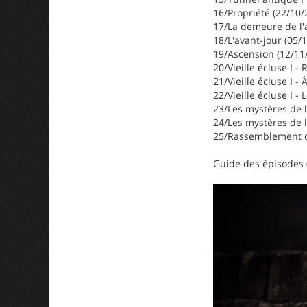
16/Propriété (22/10/
17/La demeure de l'
18/L'avant-jour (05/
19/Ascension (12/11
20/Vieille écluse I 
21/Vieille écluse I 
22/Vieille écluse I 
23/Les mystères de l
24/Les mystères de l
25/Rassemblement d
Guide des épisodes