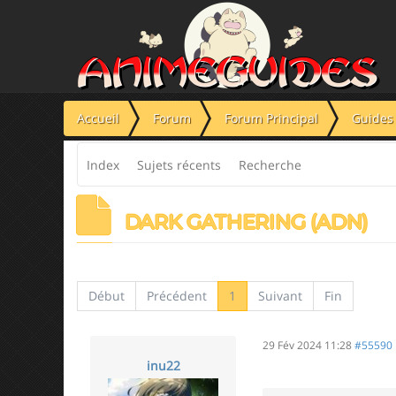
Panneau de gestion des cookies
Accueil
Forum
Forum Principal
Guides 
Index
Sujets récents
Recherche
DARK GATHERING (ADN)
Début
Précédent
1
Suivant
Fin
29 Fév 2024 11:28
#55590
inu22