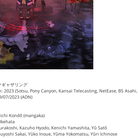
 ダークギャザリング
: 2023 (Sotsu, Pony Canyon, Kansai Telecasting, NetEase, BS Asah
09/07/2023 (ADN)
nichi Kondô (mangaka)
 Ikehata
urakoshi, Kazuho Hyodo, Kenichi Yamashita, Yû Satô
suyoshi Sakai, Yûko Inoue, Yûma Yokomatsu, Yûri Ichinose