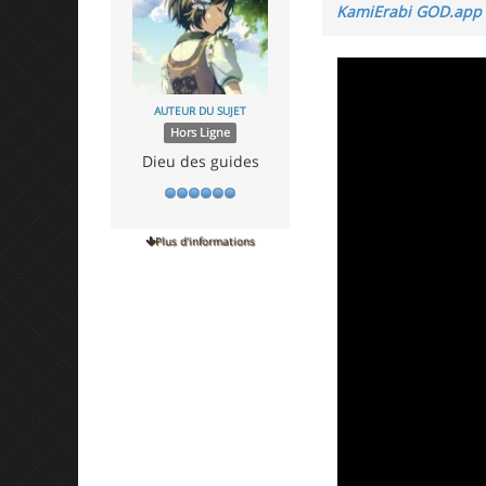
KamiErabi GOD.app (
AUTEUR DU SUJET
Hors Ligne
Dieu des guides
Plus d'informations