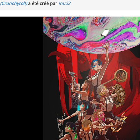
Crunchyroll)
a été créé par
inu22