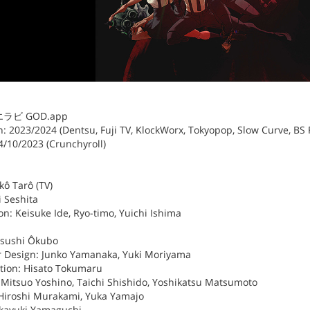
カミエラビ GOD.app
 2023/2024 (Dentsu, Fuji TV, KlockWorx, Tokyopop, Slow Curve, BS F
4/10/2023 (Crunchyroll)
kô Tarô (TV)
i Seshita
ion: Keisuke Ide, Ryo-timo, Yuichi Ishima
tsushi Ôkubo
r Design: Junko Yamanaka, Yuki Moriyama
ation: Hisato Tokumaru
: Mitsuo Yoshino, Taichi Shishido, Yoshikatsu Matsumoto
Hiroshi Murakami, Yuka Yamajo
akayuki Yamaguchi