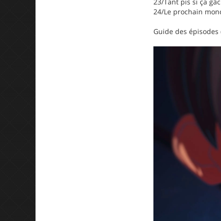
23/Tant pis si ça gâ
24/Le prochain mond
Guide des épisodes 