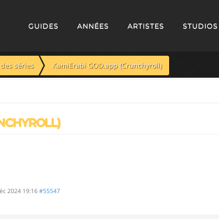
GUIDES
ANNÉES
ARTISTES
STUDIOS
des séries
KamiErabi GOD.app (Crunchyroll)
NCHYROLL)
éc 2024 19:16
#55547