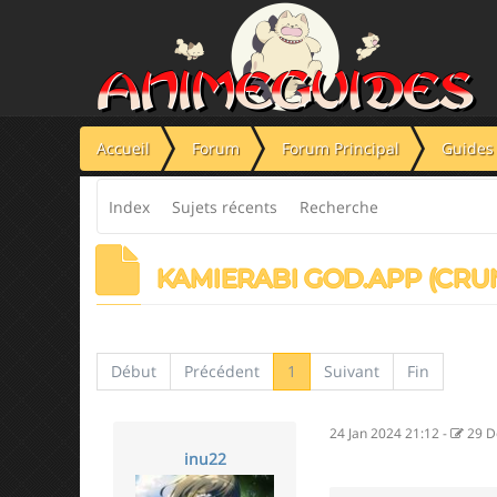
Panneau de gestion des cookies
Accueil
Forum
Forum Principal
Guides 
Index
Sujets récents
Recherche
KAMIERABI GOD.APP (CRU
Début
Précédent
1
Suivant
Fin
24 Jan 2024 21:12
-
29 D
inu22