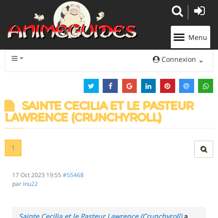
Panneau de gestion des cookies
Menu
Connexion
SAINTE CECILIA ET LE PASTEUR
LAWRENCE (CRUNCHYROLL)
1
17 Oct 2023 19:55
#55468
par
inu22
Sainte Cecilia et le Pasteur Lawrence (Crunchyroll)
a