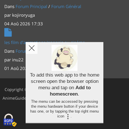
Dans
Forum Principal
/
Forum Général
par
kojiroryuga
04 Aoû 2026 17:33
les film d'animations Japonais au cinéma
Dans
Forum Principal
/
Actus (TV, vidéo, web)
par
inu22
01 Aoû 2026 20:56
To add this web app to the home
screen open the browser option
Facebook
menu and tap on
Add to
Copyright ©
homescreen
.
Youtube
AnimeGuides
The menu can be accessed by pressing
the menu hardware button if your device
Twitter
has one, or by tapping the top right menu
icon
.
Instagram