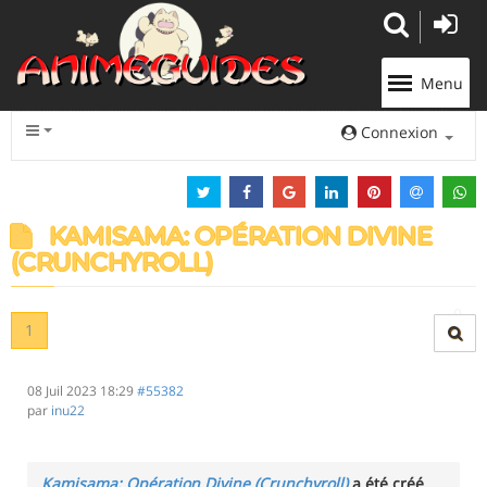
Panneau de gestion des cookies
Menu
Connexion
KAMISAMA: OPÉRATION DIVINE
(CRUNCHYROLL)
1
08 Juil 2023 18:29
#55382
par
inu22
Kamisama: Opération Divine (Crunchyroll)
a été créé