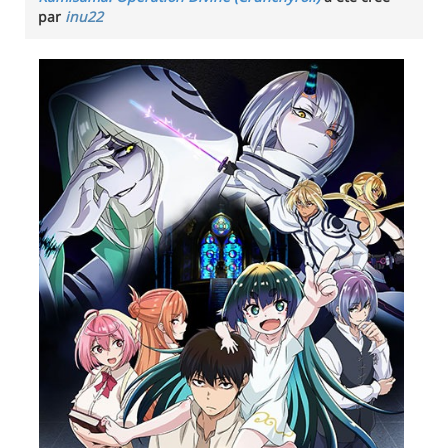
par
inu22