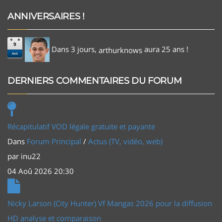
ANNIVERSAIRES !
9
Dans 3 jours,
aura 25 ans !
arthurknows
Aoû
DERNIERS COMMENTAIRES DU FORUM
Récapitulatif VOD légale gratuite et payante
Dans
Forum Principal
/
Actus (TV, vidéo, web)
par
inu22
04 Aoû 2026 20:30
Nicky Larson (City Hunter) Vf Mangas 2026 pour la diffusion
HD analyse et comparaison