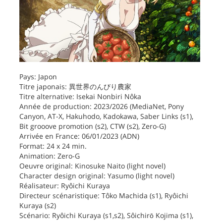
Pays: Japon
Titre japonais: 異世界のんびり農家
Titre alternative: Isekai Nonbiri Nôka
Année de production: 2023/2026 (MediaNet, Pony
Canyon, AT-X, Hakuhodo, Kadokawa, Saber Links (s1),
Bit grooove promotion (s2), CTW (s2), Zero-G)
Arrivée en France: 06/01/2023 (ADN)
Format: 24 x 24 min.
Animation: Zero-G
Oeuvre original: Kinosuke Naito (light novel)
Character design original: Yasumo (light novel)
Réalisateur: Ryôichi Kuraya
Directeur scénaristique: Tôko Machida (s1), Ryôichi
Kuraya (s2)
Scénario: Ryôichi Kuraya (s1,s2), Sôichirō Kojima (s1),