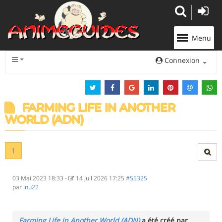
Panneau de gestion des cookies
Menu
Connexion
FARMING LIFE IN ANOTHER
WORLD (ADN)
1
03 Mai 2023 18:33
-
14 Juil 2026 17:25
#55325
par
inu22
Farming Life in Another World (ADN)
a été créé par