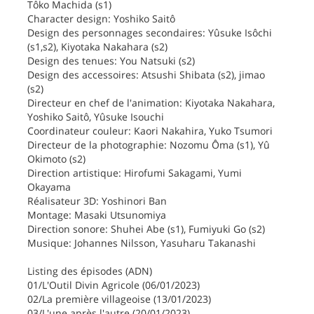
Tôko Machida (s1)
Character design: Yoshiko Saitô
Design des personnages secondaires: Yûsuke Isôchi
(s1,s2), Kiyotaka Nakahara (s2)
Design des tenues: You Natsuki (s2)
Design des accessoires: Atsushi Shibata (s2), jimao
(s2)
Directeur en chef de l'animation: Kiyotaka Nakahara,
Yoshiko Saitô, Yûsuke Isouchi
Coordinateur couleur: Kaori Nakahira, Yuko Tsumori
Directeur de la photographie: Nozomu Ôma (s1), Yû
Okimoto (s2)
Direction artistique: Hirofumi Sakagami, Yumi
Okayama
Réalisateur 3D: Yoshinori Ban
Montage: Masaki Utsunomiya
Direction sonore: Shuhei Abe (s1), Fumiyuki Go (s2)
Musique: Johannes Nilsson, Yasuharu Takanashi
Listing des épisodes (ADN)
01/L'Outil Divin Agricole (06/01/2023)
02/La première villageoise (13/01/2023)
03/L'une après l'autre (20/01/2023)