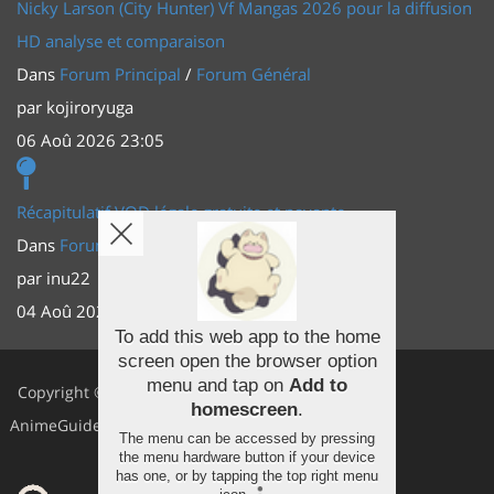
Nicky Larson (City Hunter) Vf Mangas 2026 pour la diffusion
HD analyse et comparaison
Dans
Forum Principal
/
Forum Général
par
kojiroryuga
06 Aoû 2026 23:05
Récapitulatif VOD légale gratuite et payante
Dans
Forum Principal
/
Actus (TV, vidéo, web)
par
inu22
04 Aoû 2026 20:30
To add this web app to the home
screen open the browser option
Facebook
menu and tap on
Add to
Copyright ©
homescreen
.
Youtube
AnimeGuides
The menu can be accessed by pressing
Twitter
the menu hardware button if your device
has one, or by tapping the top right menu