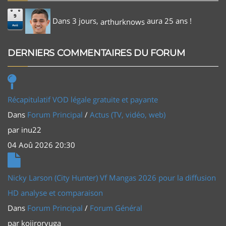
9
Dans 3 jours,
aura 25 ans !
arthurknows
Aoû
DERNIERS COMMENTAIRES DU FORUM
Récapitulatif VOD légale gratuite et payante
Dans
Forum Principal
/
Actus (TV, vidéo, web)
par
inu22
04 Aoû 2026 20:30
Nicky Larson (City Hunter) Vf Mangas 2026 pour la diffusion
HD analyse et comparaison
Dans
Forum Principal
/
Forum Général
par
kojiroryuga