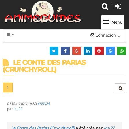
Panneau de gestion des cookies
Menu
Connexion
LE CONTE DES PARIAS
(CRUNCHYROLL)
1
02 Mai 2023 19:30
#55324
par
inu22
Le Conte des Parias (Crunchyroll)
a été créé par
inu22