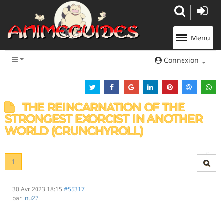
Panneau de gestion des cookies
Menu
Connexion
THE REINCARNATION OF THE
STRONGEST EXORCIST IN ANOTHER
WORLD (CRUNCHYROLL)
1
30 Avr 2023 18:15
#55317
par
inu22