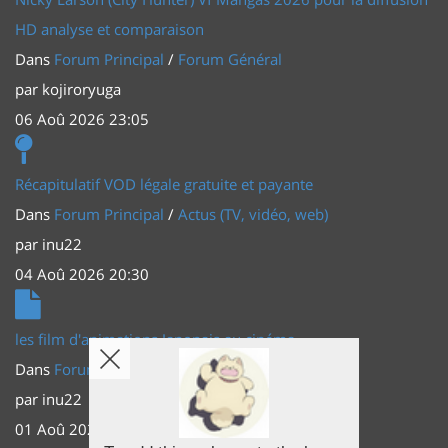
HD analyse et comparaison
Dans
Forum Principal
/
Forum Général
par
kojiroryuga
06 Aoû 2026 23:05
Récapitulatif VOD légale gratuite et payante
Dans
Forum Principal
/
Actus (TV, vidéo, web)
par
inu22
04 Aoû 2026 20:30
les film d'animations Japonais au cinéma
Dans
Forum Principal
/
Actus (TV, vidéo, web)
par
inu22
01 Aoû 2026 20:56