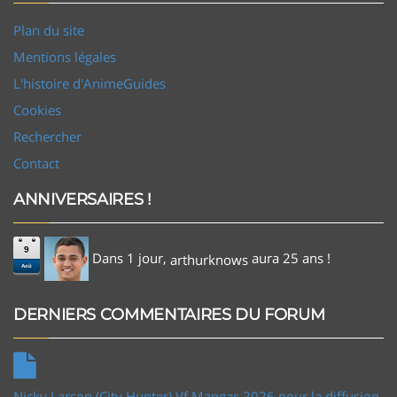
Plan du site
Mentions légales
L'histoire d'AnimeGuides
Cookies
Rechercher
Contact
ANNIVERSAIRES !
9
Dans 1 jour,
aura 25 ans !
arthurknows
Aoû
DERNIERS COMMENTAIRES DU FORUM
Nicky Larson (City Hunter) Vf Mangas 2026 pour la diffusion