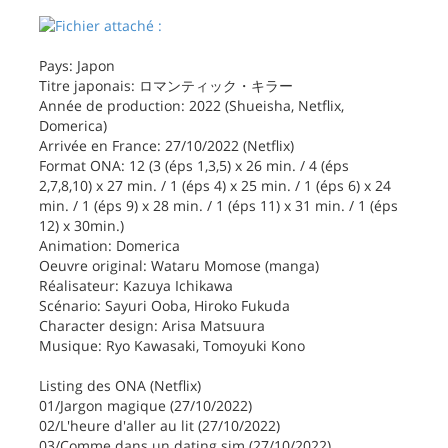
Pays: Japon
Titre japonais: ロマンティック・キラー
Année de production: 2022 (Shueisha, Netflix,
Domerica)
Arrivée en France: 27/10/2022 (Netflix)
Format ONA: 12 (3 (éps 1,3,5) x 26 min. / 4 (éps
2,7,8,10) x 27 min. / 1 (éps 4) x 25 min. / 1 (éps 6) x 24
min. / 1 (éps 9) x 28 min. / 1 (éps 11) x 31 min. / 1 (éps
12) x 30min.)
Animation: Domerica
Oeuvre original: Wataru Momose (manga)
Réalisateur: Kazuya Ichikawa
Scénario: Sayuri Ooba, Hiroko Fukuda
Character design: Arisa Matsuura
Musique: Ryo Kawasaki, Tomoyuki Kono
Listing des ONA (Netflix)
01/Jargon magique (27/10/2022)
02/L'heure d'aller au lit (27/10/2022)
03/Comme dans un dating sim (27/10/2022)