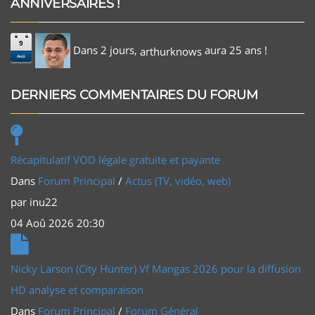
ANNIVERSAIRES !
9
Dans 2 jours,
aura 25 ans !
arthurknows
Aoû
DERNIERS COMMENTAIRES DU FORUM
Récapitulatif VOD légale gratuite et payante
Dans
Forum Principal
/
Actus (TV, vidéo, web)
par
inu22
04 Aoû 2026 20:30
Nicky Larson (City Hunter) Vf Mangas 2026 pour la diffusion
HD analyse et comparaison
Dans
Forum Principal
/
Forum Général