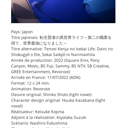
Pays: Japon
Titre japonais: 転生賢者の異世界ライフ～第二の職業を
得て、世界最強になりました～
Titre alternative: Tensei Kenja no Isekai Life: Daini no
Shokugyô o Ete, Sekai Saikyô ni Narimashita
Année de production: 2022 (Square Enix, Pony
Canyon, Movic, BS Fuji, Sammy, BS NTV, SB Creative,
GREE Entertainment, Revoroot)
Arrivée en France: 11/07/2022 (ADN)
Format: 12 x 24 min.
Animation: Revoroot
Oeuvre original: Shinko Shoto (light novel)
Character design original: Huuka Kazabana (light
novel)
Réalisateur: Keisuke Kojima
Adjoint à la réalisation: Kiyotaka Suzuki
Scénario: Naohiro Fukushima