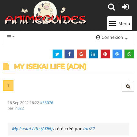
Panneau de gestion des cookies
Menu
Connexion
MY ISEKAI LIFE (ADN)
1
16 Sep 2022 16:22
#55076
par
inu22
My Isekai Life (ADN)
a été créé par
inu22