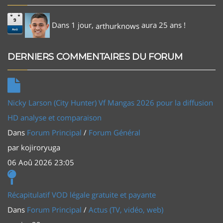
9
Dans 1 jour,
aura 25 ans !
arthurknows
Aoû
DERNIERS COMMENTAIRES DU FORUM
Nicky Larson (City Hunter) Vf Mangas 2026 pour la diffusion
HD analyse et comparaison
Dans
Forum Principal
/
Forum Général
par
kojiroryuga
06 Aoû 2026 23:05
Récapitulatif VOD légale gratuite et payante
Dans
Forum Principal
/
Actus (TV, vidéo, web)