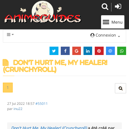
Panneau de gestion des cookies
Menu
Connexion
DON'T HURT ME, MY HEALER!
(CRUNCHYROLL)
1
27 Jui 2022 18:57
#55011
par
inu22
Don't Hurt Me, My Healer! (Crunchyroll)
a été créé par