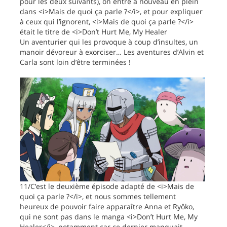
pour les deux suivants), on entre à nouveau en plein
dans <i>Mais de quoi ça parle ?</i>, et pour expliquer
à ceux qui l’ignorent, <i>Mais de quoi ça parle ?</i>
était le titre de <i>Don’t Hurt Me, My Healer
Un aventurier qui les provoque à coup d’insultes, un
manoir dévoreur à exorciser… Les aventures d’Alvin et
Carla sont loin d’être terminées !
11/C’est le deuxième épisode adapté de <i>Mais de
quoi ça parle ?</i>, et nous sommes tellement
heureux de pouvoir faire apparaître Anna et Ryôko,
qui ne sont pas dans le manga <i>Don’t Hurt Me, My
Healer</i>, notamment car ce dernier manquait