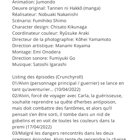
Animation: Jumondo
Oeuvre original: Tannen ni Hakkô (manga)
Réalisateur: Nobuaki Nakanishi
Scénario: Fumihiko Shimo
Character design: Chisato Kikunaga
Coordinateur couleur: Ryûsuke Araki
Directeur de la photographie: Kôhei Yamamoto
Direction artistique: Manami Koyama
Montage: Emi Onodera
Direction sonore: Fumiyuki Go
Musique: Satoshi Igarashi
Listing des épisodes (Crunchyroll)
01/Alvin (personnage principal / guerrier) se lance en
tant qu’aventurier… (10/04/2022)
02/Alvin, forcé de voyager avec Carla, la guérisseuse,
souhaite reprendre sa quête d’herbes antipoison,
mais doit combattre des fantômes, et alors qu’il
pensait s’en être sorti, il tombe dans un nid de
gobelins et en voit de toutes les couleurs dans la
premi (17/04/2022)
03/Malgré les dangers rencontrés dans les deux
premiers épisodes, Alvin tente de reprendre la chasse