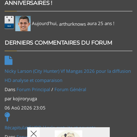
ANNIVERSAIRES !
9
Aujourd'hui,
aura 25 ans !
arthurknows
Aoû
DERNIERS COMMENTAIRES DU FORUM
Nicky Larson (City Hunter) Vf Mangas 2026 pour la diffusion
HD analyse et comparaison
Dans
Forum Principal
/
Forum Général
par
kojiroryuga
06 Aoû 2026 23:05
Récapitulatif VOD légale gratuite et payante
Dans
Forum Principal
/
Actus (TV, vidéo, web)