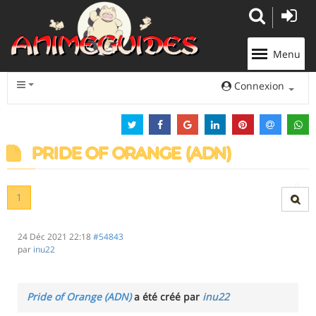
Panneau de gestion des cookies
Menu
Connexion
PRIDE OF ORANGE (ADN)
1
24 Déc 2021 22:18
#54843
par
inu22
Pride of Orange (ADN)
a été créé par
inu22