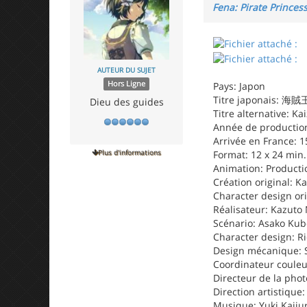
Fena: Pirate Princes
AUTEUR DU SUJET
Hors Ligne
Pays: Japon
Titre japonais: 海
Dieu des guides
Titre alternative: Ka
Année de production
Arrivée en France: 1
Plus d'informations
Format: 12 x 24 min.
Animation: Producti
Création original: K
Character design or
Réalisateur: Kazuto 
Scénario: Asako Ku
Character design: R
Design mécanique: 
Coordinateur couleu
Directeur de la photo
Direction artistique
Musique: Yuki Kajiu