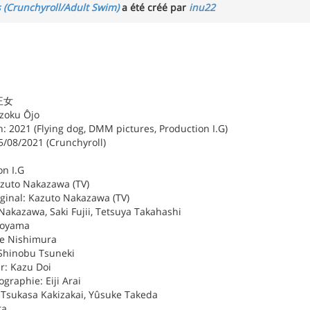
s (Crunchyroll/Adult Swim)
a été créé par
inu22
賊王女
izoku Ôjo
: 2021 (Flying dog, DMM pictures, Production I.G)
5/08/2021 (Crunchyroll)
on I.G
azuto Nakazawa (TV)
iginal: Kazuto Nakazawa (TV)
Nakazawa, Saki Fujii, Tetsuya Takahashi
boyama
ie Nishimura
Shinobu Tsuneki
r: Kazu Doi
graphie: Eiji Arai
: Tsukasa Kakizakai, Yûsuke Takeda
ra