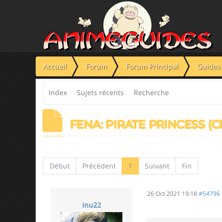
Panneau de gestion des cookies
Accueil
Forum
Forum Principal
Guides 
Index
Sujets récents
Recherche
FENA: PIRATE PRINCESS (
Début
Précédent
1
Suivant
Fin
26 Oct 2021 19:18
#54796
inu22