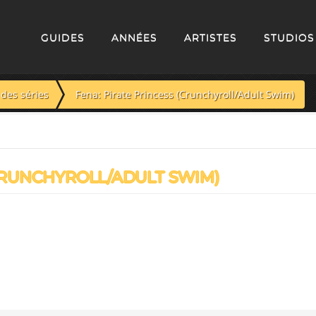
GUIDES
ANNÉES
ARTISTES
STUDIOS
des séries
Fena: Pirate Princess (Crunchyroll/Adult Swim)
CRUNCHYROLL/ADULT SWIM)