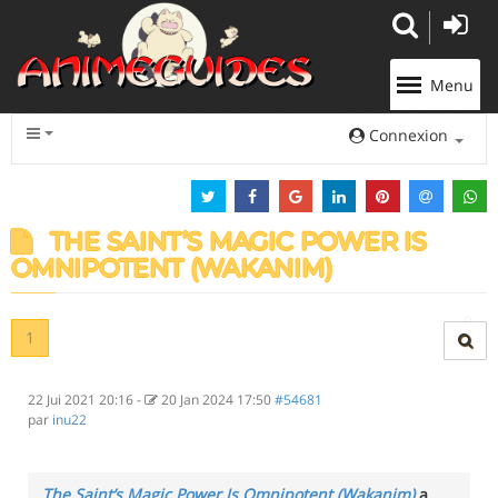
Panneau de gestion des cookies
Menu
Connexion
THE SAINT’S MAGIC POWER IS
OMNIPOTENT (WAKANIM)
1
22 Jui 2021 20:16
-
20 Jan 2024 17:50
#54681
par
inu22
The Saint’s Magic Power Is Omnipotent (Wakanim)
a