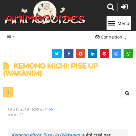
Panneau de gestion des cookies
Menu
Connexion
KEMONO MICHI: RISE UP
(WAKANIM)
1
18 Déc 2019 16:59
#54165
par
inu22
Kemono Michi: Rise Up (Wakanim)
a été créé par