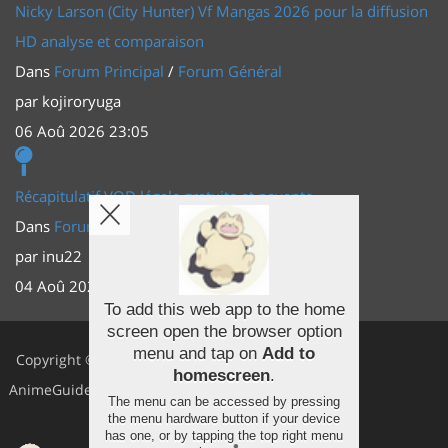
Nicky Larson (City Hunter) Vf Mangas 2026 pour la diffusion
HD analyse et comparaison
Dans
Forum Principal
/
Forum Général
par
kojiroryuga
06 Aoû 2026 23:05
Récapitulatif VOD légale gratuite et payante
Dans
Forum Principal
/
Actus (TV, vidéo, web)
par
inu22
04 Aoû 2026 20:30
To add this web app to the home
screen open the browser option
Facebook
menu and tap on
Add to
Copyright ©
homescreen
.
Youtube
AnimeGuides
The menu can be accessed by pressing
the menu hardware button if your device
Twitter
has one, or by tapping the top right menu