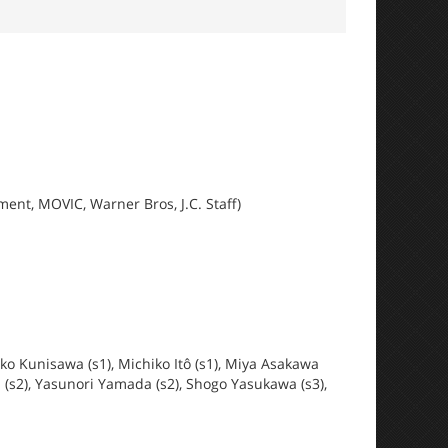
ent, MOVIC, Warner Bros, J.C. Staff)
ko Kunisawa (s1), Michiko Itô (s1), Miya Asakawa
a (s2), Yasunori Yamada (s2), Shogo Yasukawa (s3),