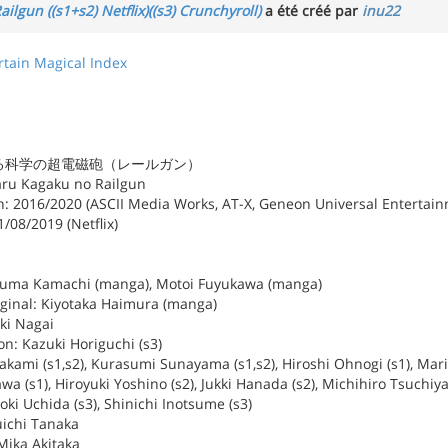
ailgun ((s1+s2) Netflix)((s3) Crunchyroll)
a été créé par
inu22
rtain Magical Index
s: とある科学の超電磁砲（レールガン）
oaru Kagaku no Railgun
: 2016/2020 (ASCII Media Works, AT-X, Geneon Universal Entertainm
1/08/2019 (Netflix)
azuma Kamachi (manga), Motoi Fuyukawa (manga)
iginal: Kiyotaka Haimura (manga)
ki Nagai
ion: Kazuki Horiguchi (s3)
akami (s1,s2), Kurasumi Sunayama (s1,s2), Hiroshi Ohnogi (s1), Mari
wa (s1), Hiroyuki Yoshino (s2), Jukki Hanada (s2), Michihiro Tsuchiy
roki Uchida (s3), Shinichi Inotsume (s3)
uichi Tanaka
Mika Akitaka