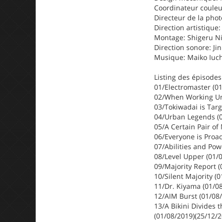
Coordinateur coule
Directeur de la pho
Direction artistique
Montage: Shigeru N
Direction sonore: Ji
Musique: Maiko Iuch
Listing des épisodes 
01/Electromaster (0
02/When Working Und
03/Tokiwadai is Targ
04/Urban Legends (0
05/A Certain Pair of
06/Everyone is Proac
07/Abilities and Pow
08/Level Upper (01/
09/Majority Report (
10/Silent Majority (
11/Dr. Kiyama (01/0
12/AIM Burst (01/08
13/A Bikini Divides 
(01/08/2019)(25/12/2