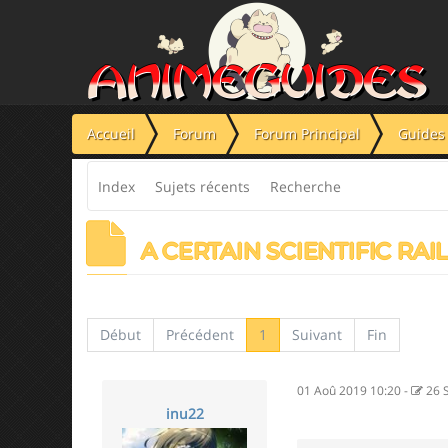
Panneau de gestion des cookies
Accueil
Forum
Forum Principal
Guides 
Index
Sujets récents
Recherche
A CERTAIN SCIENTIFIC RAIL
Début
Précédent
1
Suivant
Fin
01 Aoû 2019 10:20
-
26 
inu22