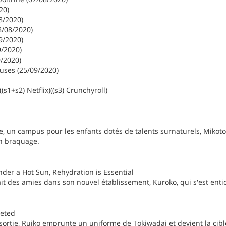
20)
8/2020)
8/08/2020)
9/2020)
9/2020)
9/2020)
uses (25/09/2020)
s1+s2) Netflix)((s3) Crunchyroll)
, un campus pour les enfants dotés de talents surnaturels, Mikoto 
un braquage.
er a Hot Sun, Rehydration is Essential
it des amies dans son nouvel établissement, Kuroko, qui s'est entic
geted
sortie, Ruiko emprunte un uniforme de Tokiwadai et devient la cibl