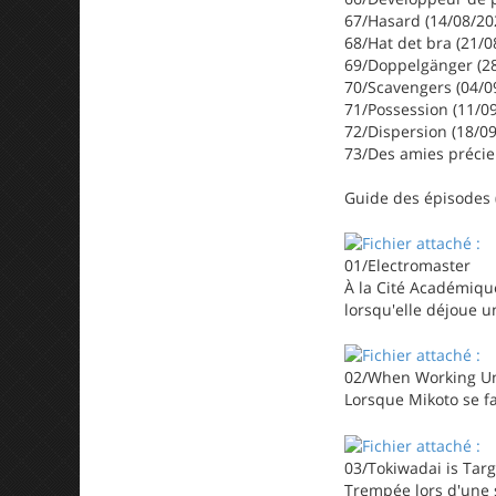
67/Hasard (14/08/20
68/Hat det bra (21/0
69/Doppelgänger (2
70/Scavengers (04/0
71/Possession (11/0
72/Dispersion (18/0
73/Des amies précie
Guide des épisodes ((
01/Electromaster
À la Cité Académique
lorsqu'elle déjoue 
02/When Working Und
Lorsque Mikoto se fa
03/Tokiwadai is Tar
Trempée lors d'une 