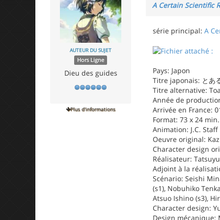
A Certain Scientific R
série principal:
A Ce
AUTEUR DU SUJET
Hors Ligne
Pays: Japon
Dieu des guides
Titre japonai
Titre alternative: T
Année de production
Arrivée en France: 0
Plus d'informations
Format: 73 x 24 min.
Animation: J.C. Staff
Oeuvre original: K
Character design or
Réalisateur: Tatsuyu
Adjoint à la réalisat
Scénario: Seishi Min
(s1), Nobuhiko Tenka
Atsuo Ishino (s3), Hi
Character design: Y
Design mécanique: 