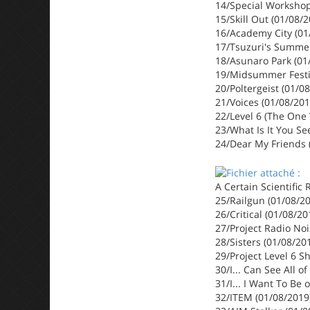
14/Special Workshop
15/Skill Out (01/08/
16/Academy City (01
17/Tsuzuri's Summer
18/Asunaro Park (01
19/Midsummer Festiv
20/Poltergeist (01/0
21/Voices (01/08/201
22/Level 6 (The One 
23/What Is It You Se
24/Dear My Friends 
A Certain Scientific 
25/Railgun (01/08/2
26/Critical (01/08/2
27/Project Radio Noi
28/Sisters (01/08/20
29/Project Level 6 S
30/I... Can See All o
31/I... I Want To Be 
32/ITEM (01/08/2019