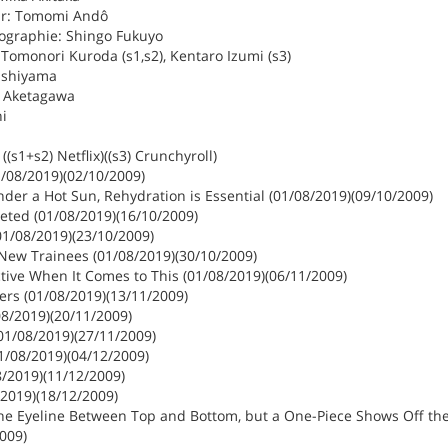
ur: Tomomi Andô
tographie: Shingo Fukuyo
: Tomonori Kuroda (s1,s2), Kentaro Izumi (s3)
ishiyama
n Aketagawa
i
((s1+s2) Netflix)((s3) Crunchyroll)
1/08/2019)(02/10/2009)
er a Hot Sun, Rehydration is Essential (01/08/2019)(09/10/2009)
eted (01/08/2019)(16/10/2009)
1/08/2019)(23/10/2009)
 New Trainees (01/08/2019)(30/10/2009)
tive When It Comes to This (01/08/2019)(06/11/2009)
ers (01/08/2019)(13/11/2009)
08/2019)(20/11/2009)
01/08/2019)(27/11/2009)
01/08/2019)(04/12/2009)
8/2019)(11/12/2009)
/2019)(18/12/2009)
the Eyeline Between Top and Bottom, but a One-Piece Shows Off the
009)