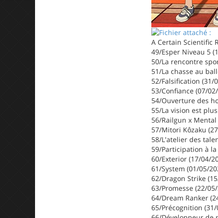
A Certain Scientific 
49/Esper Niveau 5 (
50/La rencontre spor
51/La chasse au ball
52/Falsification (31/
53/Confiance (07/02
54/Ouverture des hos
55/La vision est plus
56/Railgun x Mental
57/Mitori Kôzaku (2
58/L'atelier des tale
59/Participation à la
60/Exterior (17/04/2
61/System (01/05/20
62/Dragon Strike (15
63/Promesse (22/05/
64/Dream Ranker (2
65/Précognition (31/
66/Développeur de p