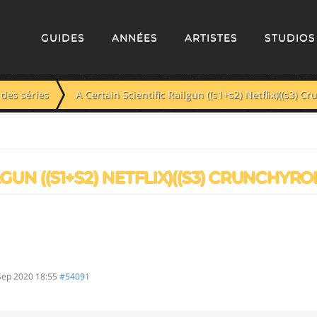
GUIDES
ANNÉES
ARTISTES
STUDIOS
des séries
A Certain Scientific Railgun ((s1+s2) Netflix)((s3) Cr
GUN ((S1+S2) NETFLIX)((S3) CRUNCHYRO
Sep 2020 18:55
#54091