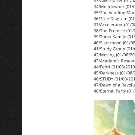
33/AIM Stalker (01/0
34/Meltdowner (01/0
35/The Vending Mach
36/Tree Diagram (01
37/Accelerator (01/0
38/The Promise (01/
39/Toma Kamijo (01/
40/Sisterhood (01/0
41/Study Group (01/
42/Moving (01/08/20
43/Academic Researc
44/Febri (01/08/2019
45/Darkness (01/08/
46/STUDY (01/08/201
47/Dawn of a Revolut
48/Eternal Party (01