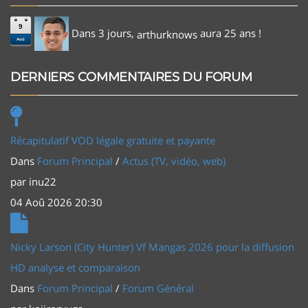
9
Dans 3 jours,
aura 25 ans !
arthurknows
Aoû
DERNIERS COMMENTAIRES DU FORUM
Récapitulatif VOD légale gratuite et payante
Dans
Forum Principal
/
Actus (TV, vidéo, web)
par
inu22
04 Aoû 2026 20:30
Nicky Larson (City Hunter) Vf Mangas 2026 pour la diffusion
HD analyse et comparaison
Dans
Forum Principal
/
Forum Général