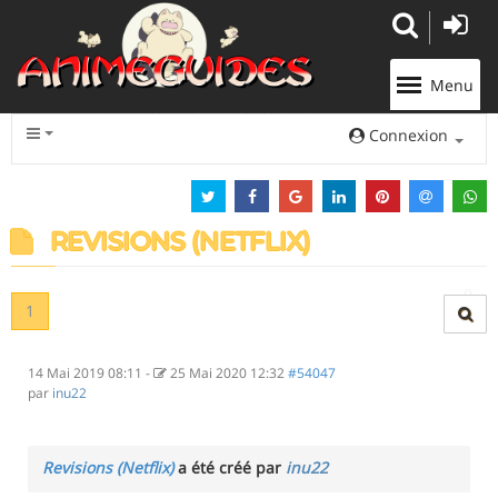
Panneau de gestion des cookies
Menu
Connexion
REVISIONS (NETFLIX)
1
14 Mai 2019 08:11
-
25 Mai 2020 12:32
#54047
par
inu22
Revisions (Netflix)
a été créé par
inu22