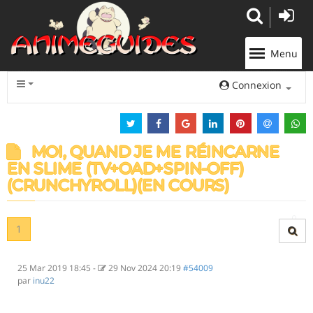
Panneau de gestion des cookies
Menu
Connexion
MOI, QUAND JE ME RÉINCARNE
EN SLIME (TV+OAD+SPIN-OFF)
(CRUNCHYROLL)(EN COURS)
1
25 Mar 2019 18:45
-
29 Nov 2024 20:19
#54009
par
inu22