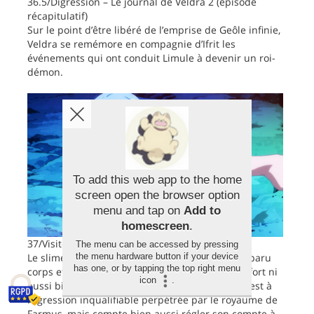
36.5/Digression – Le journal de Veldra 2 (épisode
récapitulatif)
Sur le point d’être libéré de l’emprise de Geôle infinie,
Veldra se remémore en compagnie d’Ifrit les
événements qui ont conduit Limule à devenir un roi-
démon.
To add this web app to the home
screen open the browser option
menu and tap on
Add to
homescreen
.
37/Visiteurs
The menu can be accessed by pressing
the menu hardware button if your device
Le slime si pacifique du début semble avoir disparu
has one, or by tapping the top right menu
corps et biens. Limule, qui n’a jamais été aussi fort ni
icon
.
aussi bien entouré, prépare la riposte de Tempest à
l’agression inqualifiable perpétrée par le royaume de
Farmus, mais compte bien aussi régler son compte à