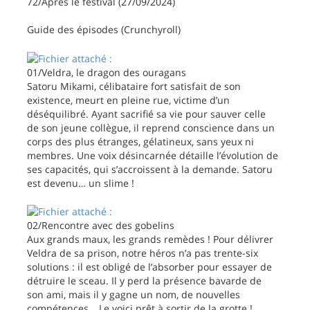
72/Après le festival (27/09/2024)
Guide des épisodes (Crunchyroll)
01/Veldra, le dragon des ouragans
Satoru Mikami, célibataire fort satisfait de son
existence, meurt en pleine rue, victime d’un
déséquilibré. Ayant sacrifié sa vie pour sauver celle
de son jeune collègue, il reprend conscience dans un
corps des plus étranges, gélatineux, sans yeux ni
membres. Une voix désincarnée détaille l’évolution de
ses capacités, qui s’accroissent à la demande. Satoru
est devenu… un slime !
02/Rencontre avec des gobelins
Aux grands maux, les grands remèdes ! Pour délivrer
Veldra de sa prison, notre héros n’a pas trente-six
solutions : il est obligé de l’absorber pour essayer de
détruire le sceau. Il y perd la présence bavarde de
son ami, mais il y gagne un nom, de nouvelles
compétences… Le voici prêt à sortir de la grotte !