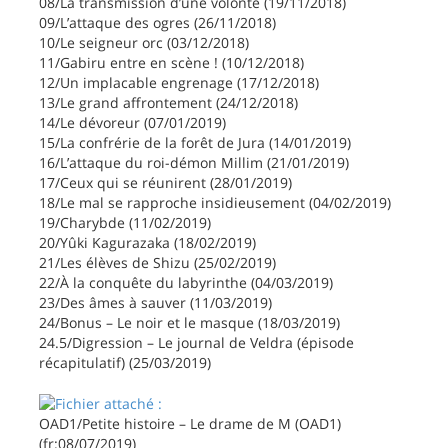
08/La transmission d’une volonté (19/11/2018)
09/L’attaque des ogres (26/11/2018)
10/Le seigneur orc (03/12/2018)
11/Gabiru entre en scène ! (10/12/2018)
12/Un implacable engrenage (17/12/2018)
13/Le grand affrontement (24/12/2018)
14/Le dévoreur (07/01/2019)
15/La confrérie de la forêt de Jura (14/01/2019)
16/L’attaque du roi-démon Millim (21/01/2019)
17/Ceux qui se réunirent (28/01/2019)
18/Le mal se rapproche insidieusement (04/02/2019)
19/Charybde (11/02/2019)
20/Yûki Kagurazaka (18/02/2019)
21/Les élèves de Shizu (25/02/2019)
22/À la conquête du labyrinthe (04/03/2019)
23/Des âmes à sauver (11/03/2019)
24/Bonus – Le noir et le masque (18/03/2019)
24.5/Digression – Le journal de Veldra (épisode
récapitulatif) (25/03/2019)
OAD1/Petite histoire – Le drame de M (OAD1)
(fr:08/07/2019)