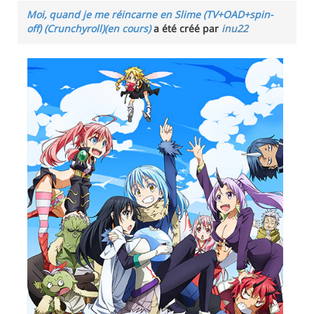
Moi, quand je me réincarne en Slime (TV+OAD+spin-
off) (Crunchyroll)(en cours)
a été créé par
inu22