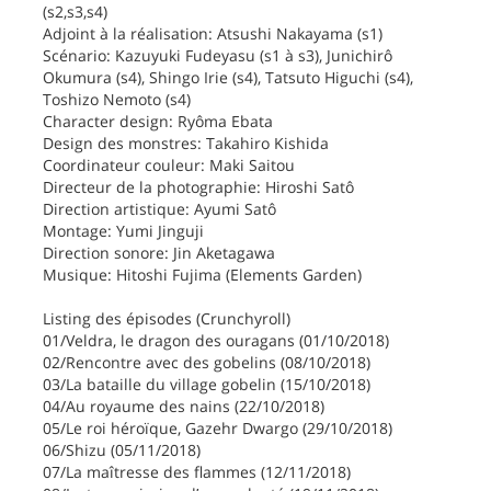
(s2,s3,s4)
Adjoint à la réalisation: Atsushi Nakayama (s1)
Scénario: Kazuyuki Fudeyasu (s1 à s3), Junichirô
Okumura (s4), Shingo Irie (s4), Tatsuto Higuchi (s4),
Toshizo Nemoto (s4)
Character design: Ryôma Ebata
Design des monstres: Takahiro Kishida
Coordinateur couleur: Maki Saitou
Directeur de la photographie: Hiroshi Satô
Direction artistique: Ayumi Satô
Montage: Yumi Jinguji
Direction sonore: Jin Aketagawa
Musique: Hitoshi Fujima (Elements Garden)
Listing des épisodes (Crunchyroll)
01/Veldra, le dragon des ouragans (01/10/2018)
02/Rencontre avec des gobelins (08/10/2018)
03/La bataille du village gobelin (15/10/2018)
04/Au royaume des nains (22/10/2018)
05/Le roi héroïque, Gazehr Dwargo (29/10/2018)
06/Shizu (05/11/2018)
07/La maîtresse des flammes (12/11/2018)