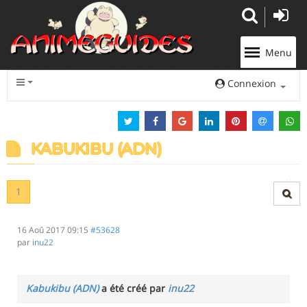
Panneau de gestion des cookies
Menu
Connexion
KABUKIBU (ADN)
1
16 Aoû 2017 09:15
#53628
par
inu22
Kabukibu (ADN)
a été créé par
inu22