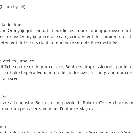
(Crunchyroll)
 la destinée
une Onmyôji qui combat et purifie les Impurs qui apparaissent i
 est un ex-Onmyôji qui refuse catégoriquement de s'adonner à cet
tement différents dont la rencontre semble être destinée…
 étoiles jumelles
difficile contre un Impur coriace, Benio est impressionnée par le 
le souhaite impérativement en découdre avec lui, au grand dam d
er son vœu…
uée
ivre à la pension Seika en compagnie de Rokuro. Ce sera l'occasio
enouer un peu avec son amie d'enfance Mayura.
ano
 depuis sa plus tendre enfance et le considère comme son frère. Le