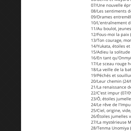
07/Une nouvelle épr
08/Les sentiments d
09/Drames entremêl
10/L'entraînement d
11/Au boulot, jeunes
12/Fous-moi la paix 
13/Ton courage, mon
14/Yukata, étoiles e
15/Adieu la solitude
16/En tant qu'Onmyô
17/Le sceau rouge h
18/La veille de la ba
19/Péchés et souillu
20/Leur chemin (24/
21/La renaissance de
22/C'est impur (07/0
23/Ô, étoiles jumelle
24/Le rêve de l'Impu
25/Ciel, origine, vid
26/Étoiles jumelles 
27/La mystérieuse M
28/Tenma Unomiya (