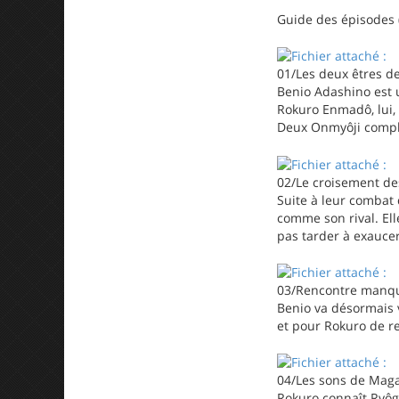
Guide des épisodes 
01/Les deux êtres de
Benio Adashino est 
Rokuro Enmadô, lui,
Deux Onmyôji complè
02/Le croisement des
Suite à leur combat 
comme son rival. El
pas tarder à exauc
03/Rencontre manq
Benio va désormais v
et pour Rokuro de r
04/Les sons de Mag
Rokuro connaît Ryôgo