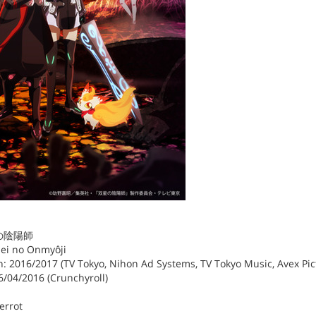
双星の陰陽師
ôsei no Onmyôji
 2016/2017 (TV Tokyo, Nihon Ad Systems, TV Tokyo Music, Avex Pict
6/04/2016 (Crunchyroll)
errot