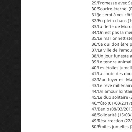
29/Promesse avec Sa
30/Sourire éternel (
31/Je serai à vos côt
32/En plein chaos (1
33/La dette de Moro
34/On est pas la mei
35/Le marionnettist
36/Ce qui doit être 
37/La ville de l'amo
38/Un jour funeste 
39/Le tendre animal
40/Les étoiles jumell
41/La chute des dou
42/Mon foyer est Ma
43/Le rêve millénair
44/Un amour lointai
45/Le duo solitaire 
46/Yûto (01/03/2017)
47/Benio (08/03/201
48/Solidarité (15/03
49/Résurrection (22
50/Étoiles jumelles 