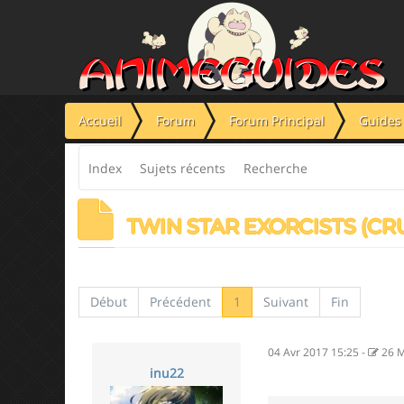
Panneau de gestion des cookies
Accueil
Forum
Forum Principal
Guides 
Index
Sujets récents
Recherche
TWIN STAR EXORCISTS (C
Début
Précédent
1
Suivant
Fin
04 Avr 2017 15:25
-
26 M
inu22