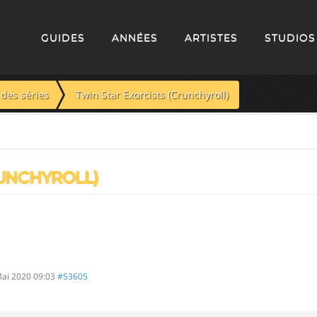
GUIDES
ANNÉES
ARTISTES
STUDIOS
des séries
Twin Star Exorcists (Crunchyroll)
RUNCHYROLL)
ai 2020 09:03
#53605