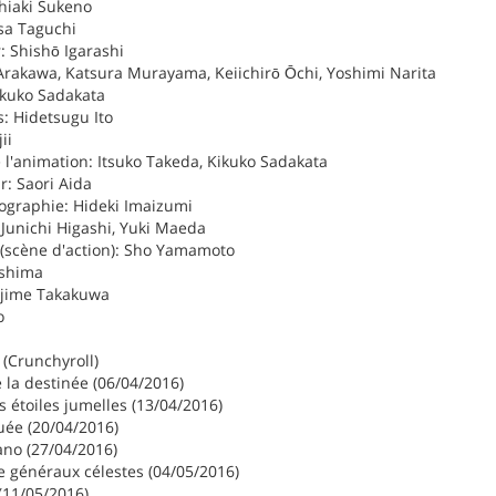
shiaki Sukeno
sa Taguchi
r: Shishō Igarashi
Arakawa, Katsura Murayama, Keiichirō Ōchi, Yoshimi Narita
ikuko Sadakata
: Hidetsugu Ito
ii
 l'animation: Itsuko Takeda, Kikuko Sadakata
r: Saori Aida
tographie: Hideki Imaizumi
: Junichi Higashi, Yuki Maeda
 (scène d'action): Sho Yamamoto
ishima
ajime Takakuwa
o
 (Crunchyroll)
 la destinée (06/04/2016)
 étoiles jumelles (13/04/2016)
ée (20/04/2016)
no (27/04/2016)
 généraux célestes (04/05/2016)
(11/05/2016)