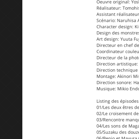
Oeuvre original: Yo
Réalisateur: Tomohi
Assistant réalisateu
Scénario: Naruhisa 
Character design: K
Design des monstres
Art design: Yuuta Fuj
Directeur en chef de
Coordinateur couleu
Directeur de la pho
Direction artistique
Direction technique
Montage: Akinori M
Direction sonore: H
Musique: Mikio End
Listing des épisodes
01/Les deux êtres de
02/Le croisement des
03/Rencontre manqu
04/Les sons de Maga
05/Suzaku des douze
06/Benio et Mayura 