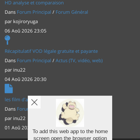
HD analyse et comparaison
Dans
Forum Principal
/
Forum Général
par
kojiroryuga
06 Aoû 2026 23:05
Récapitulatif VOD légale gratuite et payante
Dans
Forum Principal
/
Actus (TV, vidéo, web)
par
inu22
04 Aoû 2026 20:30
les film d'animations Japonais au cinéma
Dans
Forum Principal
/
Actus (TV, vidéo, web)
par
inu22
01 Aoû 2026 20:56
To add this web app to the home