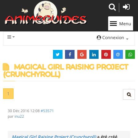
Panneau de gestion des cookies
Menu
Connexion
MAGICAL GIRL RAISING PROJECT
(CRUNCHYROLL)
1
30 Déc 2016 12:08
#53571
par
inu22
Magical Girl Raising Project (Crunchyroll)
a été créé