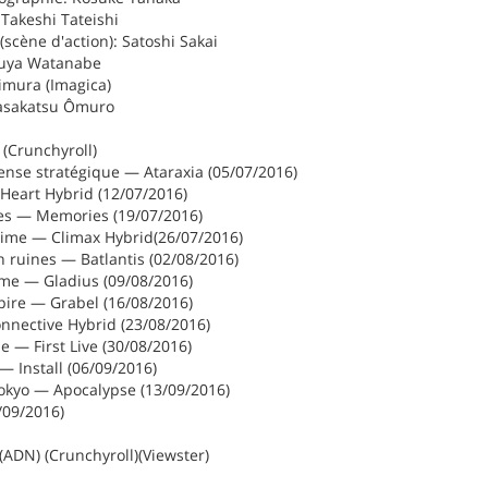
 Takeshi Tateishi
(scène d'action): Satoshi Sakai
suya Watanabe
imura (Imagica)
Masakatsu Ômuro
 (Crunchyroll)
nse stratégique — Ataraxia (05/07/2016)
Heart Hybrid (12/07/2016)
les — Memories (19/07/2016)
time — Climax Hybrid(26/07/2016)
en ruines — Batlantis (02/08/2016)
me — Gladius (09/08/2016)
pire — Grabel (16/08/2016)
nnective Hybrid (23/08/2016)
e — First Live (30/08/2016)
 — Install (06/09/2016)
okyo — Apocalypse (13/09/2016)
/09/2016)
(ADN) (Crunchyroll)(Viewster)