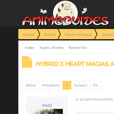
Panneau de gestion des cookies
Accueil
Forum
Forum Principal
Guides 
Index
Sujets récents
Recherche
HYBRID X HEART MAGIAS 
Début
Précédent
1
Suivant
Fin
01 Oct 2016 20:23
#53530
inu22