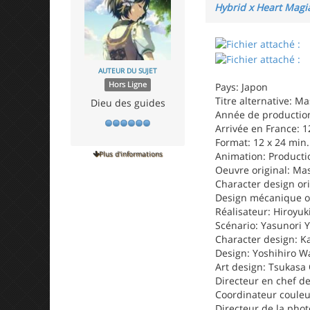
Hybrid x Heart Magi
AUTEUR DU SUJET
Hors Ligne
Pays: Japon
Titre alternative: 
Dieu des guides
Année de production
Arrivée en France: 1
Format: 12 x 24 min.
Plus d'informations
Animation: Producti
Oeuvre original: M
Character design ori
Design mécanique or
Réalisateur: Hiroyu
Scénario: Yasunori
Character design: K
Design: Yoshihiro W
Art design: Tsukasa
Directeur en chef de
Coordinateur coule
Directeur de la pho