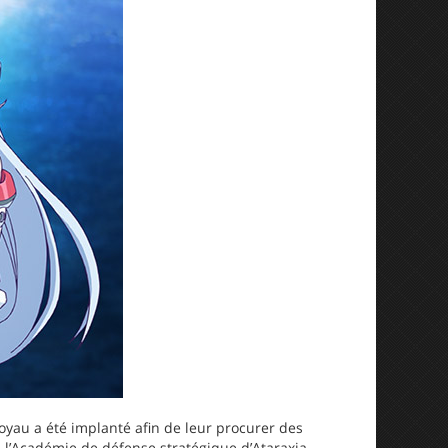
yau a été implanté afin de leur procurer des
à l’Académie de défense stratégique d’Ataraxia,