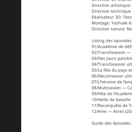
Direction artistique:
Direction technique 
Réalisateur 3D: Tet
Montage: Yoshiaki K
Direction sonore: 
Listing des épisodes
01/Académie de défe
02/Transfosexion — 
03/Des jours paisib
04/Transfosexion ul
05/La fille du pays 
06/Déconnexion ulti
07/L’héroïne de l’em
08/Multisexion — Co
09/Fête de l’Académi
10/Veille de bataille
11/Reconquête de T
12/Aine — Aines (20
Guide des épisodes 