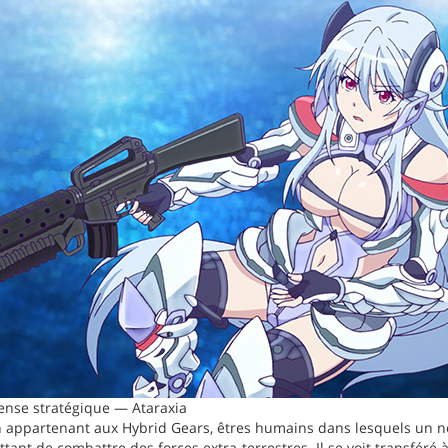
nse stratégique — Ataraxia
n appartenant aux Hybrid Gears, êtres humains dans lesquels un no
tant de combattre des forces extra-terrestres. Il se voit transféré 