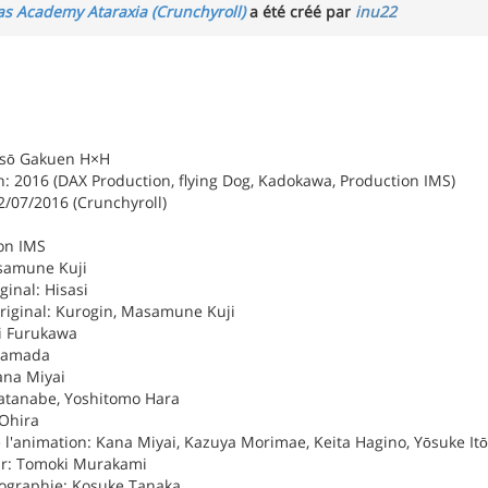
as Academy Ataraxia (Crunchyroll)
a été créé par
inu22
Masō Gakuen H×H
: 2016 (DAX Production, flying Dog, Kadokawa, Production IMS)
2/07/2016 (Crunchyroll)
on IMS
asamune Kuji
ginal: Hisasi
iginal: Kurogin, Masamune Kuji
ki Furukawa
 Yamada
ana Miyai
atanabe, Yoshitomo Hara
 Ohira
 l'animation: Kana Miyai, Kazuya Morimae, Keita Hagino, Yōsuke Itō
ur: Tomoki Murakami
tographie: Kosuke Tanaka