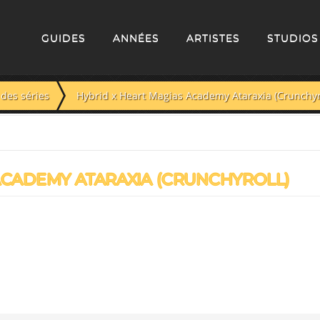
GUIDES
ANNÉES
ARTISTES
STUDIOS
des séries
Hybrid x Heart Magias Academy Ataraxia (Crunchyr
ACADEMY ATARAXIA (CRUNCHYROLL)