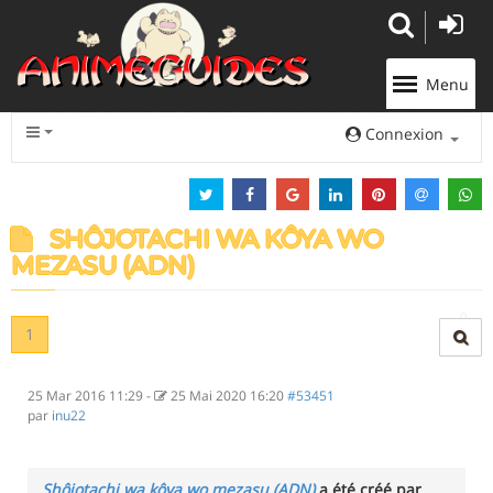
Panneau de gestion des cookies
Menu
Connexion
SHÔJOTACHI WA KÔYA WO
MEZASU (ADN)
1
25 Mar 2016 11:29
-
25 Mai 2020 16:20
#53451
par
inu22
Shôjotachi wa kôya wo mezasu (ADN)
a été créé par