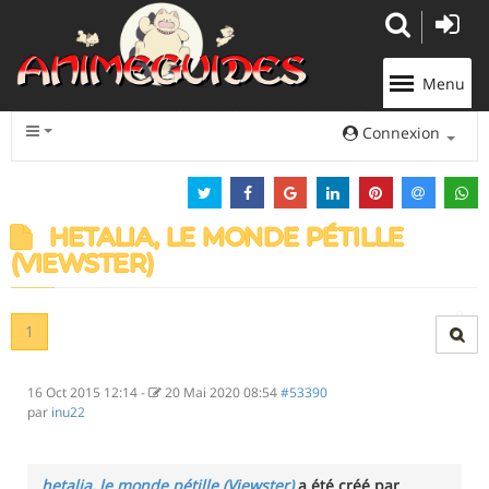
Panneau de gestion des cookies
Menu
Connexion
HETALIA, LE MONDE PÉTILLE
(VIEWSTER)
1
16 Oct 2015 12:14
-
20 Mai 2020 08:54
#53390
par
inu22
hetalia, le monde pétille (Viewster)
a été créé par