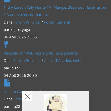
Nicky Larson (City Hunter) Vf Mangas 2026 pour la diffusion
HD analyse et comparaison
Dans
Forum Principal
/
Forum Général
par
kojiroryuga
06 Aoû 2026 23:05
Récapitulatif VOD légale gratuite et payante
Dans
Forum Principal
/
Actus (TV, vidéo, web)
par
inu22
04 Aoû 2026 20:30
les film d'animations Japonais au cinéma
Dans
Forum Principal
/
Actus (TV, vidéo, web)
par
inu22