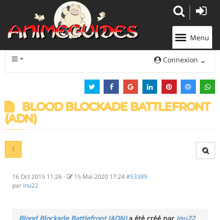
Panneau de gestion des cookies
Menu
Connexion
BLOOD BLOCKADE BATTLEFRONT
(ADN)
1
16 Oct 2015 11:26
-
15 Mai 2020 17:24
#53389
par
inu22
Blood Blockade Battlefront (ADN)
a été créé par
inu22