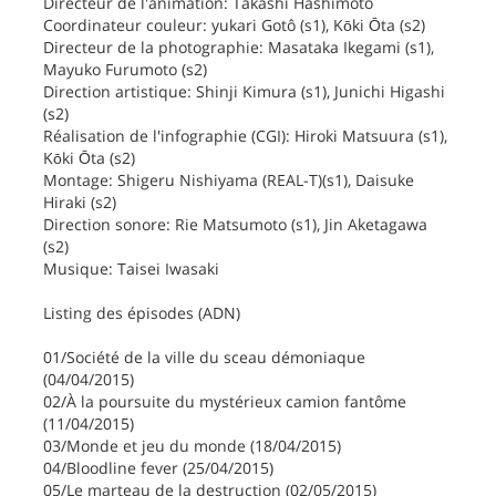
Directeur de l'animation: Takashi Hashimoto
Coordinateur couleur: yukari Gotô (s1), Kōki Ōta (s2)
Directeur de la photographie: Masataka Ikegami (s1),
Mayuko Furumoto (s2)
Direction artistique: Shinji Kimura (s1), Junichi Higashi
(s2)
Réalisation de l'infographie (CGI): Hiroki Matsuura (s1),
Kōki Ōta (s2)
Montage: Shigeru Nishiyama (REAL-T)(s1), Daisuke
Hiraki (s2)
Direction sonore: Rie Matsumoto (s1), Jin Aketagawa
(s2)
Musique: Taisei Iwasaki
Listing des épisodes (ADN)
01/Société de la ville du sceau démoniaque
(04/04/2015)
02/À la poursuite du mystérieux camion fantôme
(11/04/2015)
03/Monde et jeu du monde (18/04/2015)
04/Bloodline fever (25/04/2015)
05/Le marteau de la destruction (02/05/2015)