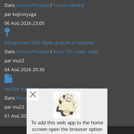
Dans
Forum Principal
/
Forum Général
par
kojiroryuga
06 Aoû 2026 23:05
Récapitulatif VOD légale gratuite et payante
Dans
Forum Principal
/
Actus (TV, vidéo, web)
par
inu22
04 Aoû 2026 20:30
les film d'animations Japonais au cinéma
Dans
Forum Principal
/
Actus (TV, vidéo, web)
par
inu22
01 Aoû 2026 20:56
To add this web app to the home
screen open the browser option
Facebook