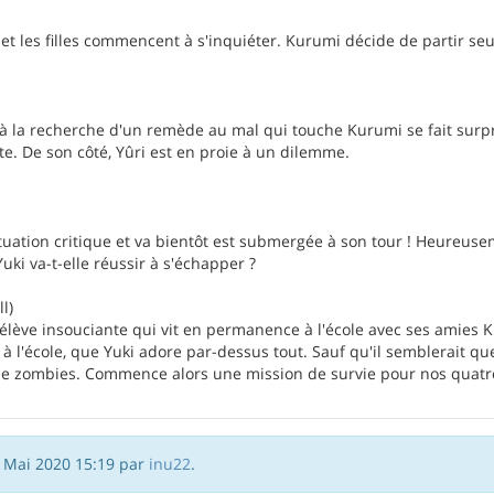
t les filles commencent à s'inquiéter. Kurumi décide de partir seul
r à la recherche d'un remède au mal qui touche Kurumi se fait surp
te. De son côté, Yûri est en proie à un dilemme.
tuation critique et va bientôt est submergée à son tour ! Heureuse
uki va-t-elle réussir à s'échapper ?
l)
élève insouciante qui vit en permanence à l'école avec ses amies K
à l'école, que Yuki adore par-dessus tout. Sauf qu'il semblerait que
 de zombies. Commence alors une mission de survie pour nos quatr
5 Mai 2020 15:19 par
inu22
.