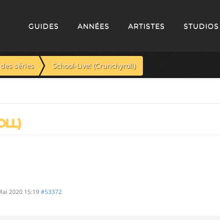
GUIDES
ANNÉES
ARTISTES
STUDIOS
des séries
School-Live! (Crunchyroll)
OLL)
Mai 2020 15:19
#53372