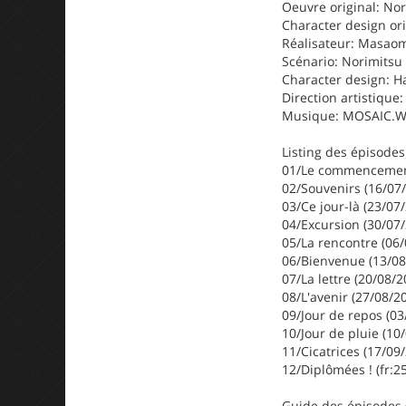
Oeuvre original: No
Character design or
Réalisateur: Masao
Scénario: Norimitsu
Character design: H
Direction artistique
Musique: MOSAIC.
Listing des épisodes
01/Le commencement
02/Souvenirs (16/07
03/Ce jour-là (23/07
04/Excursion (30/07
05/La rencontre (06
06/Bienvenue (13/08
07/La lettre (20/08/2
08/L'avenir (27/08/2
09/Jour de repos (03
10/Jour de pluie (10
11/Cicatrices (17/09
12/Diplômées ! (fr:2
Guide des épisodes 