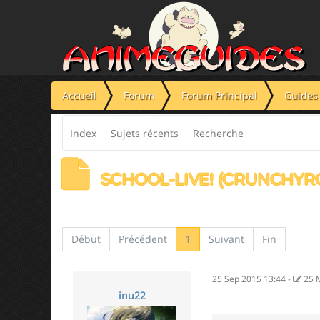
Panneau de gestion des cookies
Accueil
Forum
Forum Principal
Guides 
Index
Sujets récents
Recherche
SCHOOL-LIVE! (CRUNCHYR
Début
Précédent
1
Suivant
Fin
25 Sep 2015 13:44
-
25 
inu22