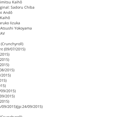
rimitsu Kaihô
iginal: Sadoru Chiba
mi Andô
 Kaihô
aruko Iizuka
: Atsushi Yokoyama
WAV
 (Crunchyroll)
 (09/07/2015)
/2015)
/2015)
/2015)
/08/2015)
/2015)
015)
015)
/09/2015)
/09/2015)
/2015)
5/09/2015)(jp:24/09/2015)
(Crunchyroll)