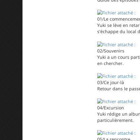
01/Le commenceme
Yuki se lève en retar
s'échappe du local du
02/Souvenirs
Yuki a un cours part
en chercher.
03/Ce jour-là
Retour dans le pass
04/Excursion
Yuki rédige un album
particulièrement.
05/La rencontre