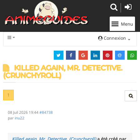
Panneau de gestion des cookies
Menu
Connexion
KILLED AGAIN, MR. DETECTIVE.
(CRUNCHYROLL)
1
08 Juil 2026 19:44
#84738
par
inu22
Killed again, Mr. Detective. (Crunchyroll)
a été créé par