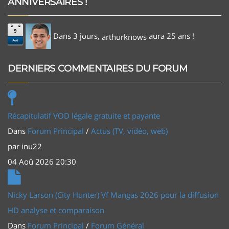
ANNIVERSAIRES !
9
Dans 3 jours,
aura 25 ans !
arthurknows
Aoû
DERNIERS COMMENTAIRES DU FORUM
Récapitulatif VOD légale gratuite et payante
Dans
Forum Principal
/
Actus (TV, vidéo, web)
par
inu22
04 Aoû 2026 20:30
Nicky Larson (City Hunter) Vf Mangas 2026 pour la diffusion
HD analyse et comparaison
Dans
Forum Principal
/
Forum Général