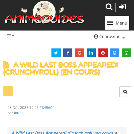
Panneau de gestion des cookies
Menu
Connexion
A WILD LAST BOSS APPEARED!
(CRUNCHYROLL) (EN COURS)
1
28 Déc 2025 19:45
#84560
par
inu22
A Wild Last Boss Appeared! (Crunchyroll) (en cours)
a