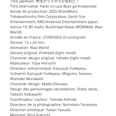
Titre japonais: 野生のラスボスが現れた！
Titre alternative: Yasei no Last Boss ga Arawareta!
Année de production: 2025 (KlockWorx,
Tohokushinsha Film Corporation, Earth Star
Entertainment, NBCUniversal Entertainment Japan,
Kansai TV, BS Asahi, Bushiroad Move, WOWMAX, Wao
World)
Arrivée en France: 27/09/2025 (Crunchyroll)
Format: 12 x 24 min.
Animation: Wao World
Oeuvre original: Firehead (light novel)
Character design original: YahaKo (light novel)
Réalisateur: Yûya Horiuchi
Directeur scénaristique: Kazuyuki Fudeyasu
Scénario: Kazuyuki Fudeyasu, Megumu Sasano,
Momoko Murakami
Character design: Maiko Ebisawa
Design des personnages secondaires: Shôta Ueno,
Takashi Kobayashi
Coordinateur couleur: Tomoko Kohioki
Directeur de la photographie: Norimasa Teramoto
Direction artistique: Yukari Yasuda
Montage: Rina Koguchi