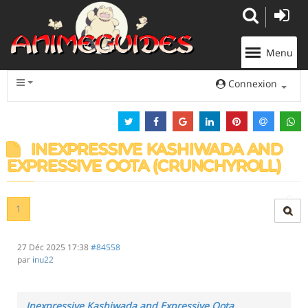
Panneau de gestion des cookies
Menu
Connexion
INEXPRESSIVE KASHIWADA AND
EXPRESSIVE OOTA (CRUNCHYROLL)
1
27 Déc 2025 17:38
#84558
par
inu22
Inexpressive Kashiwada and Expressive Oota