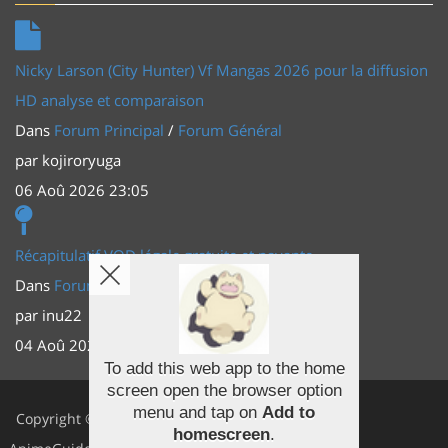
Nicky Larson (City Hunter) Vf Mangas 2026 pour la diffusion
HD analyse et comparaison
Dans
Forum Principal
/
Forum Général
par
kojiroryuga
06 Aoû 2026 23:05
Récapitulatif VOD légale gratuite et payante
Dans
Forum Principal
/
Actus (TV, vidéo, web)
par
inu22
04 Aoû 2026 20:30
To add this web app to the home
screen open the browser option
Facebook
menu and tap on
Add to
Copyright ©
homescreen
.
Youtube