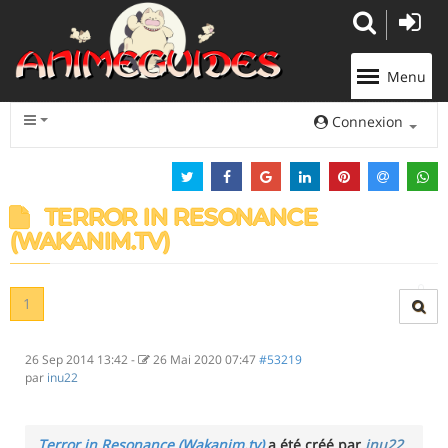
Panneau de gestion des cookies
Menu
Connexion
TERROR IN RESONANCE
(WAKANIM.TV)
1
26 Sep 2014 13:42
-
26 Mai 2020 07:47
#53219
par
inu22
Terror in Resonance (Wakanim.tv)
a été créé par
inu22