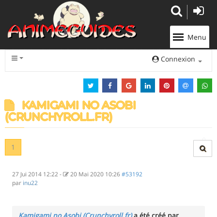
Panneau de gestion des cookies
Menu
Connexion
KAMIGAMI NO ASOBI
(CRUNCHYROLL.FR)
1
27 Jui 2014 12:22
-
20 Mai 2020 10:26
#53192
par
inu22
Kamigami no Asobi (Crunchyroll.fr)
a été créé par