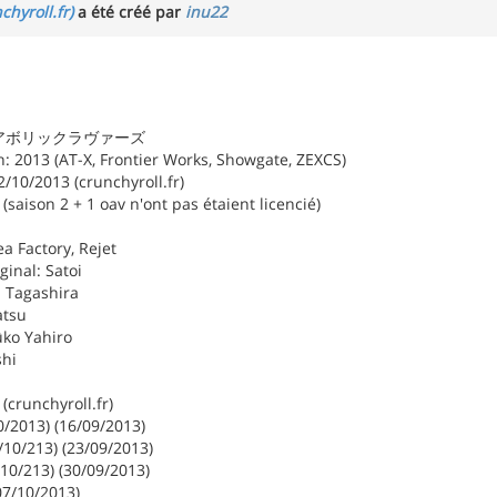
chyroll.fr)
a été créé par
inu22
: ディアボリックラヴァーズ
: 2013 (AT-X, Frontier Works, Showgate, ZEXCS)
2/10/2013 (crunchyroll.fr)
(saison 2 + 1 oav n'ont pas étaient licencié)
ea Factory, Rejet
ginal: Satoi
u Tagashira
atsu
ûko Yahiro
shi
(crunchyroll.fr)
0/2013) (16/09/2013)
/10/213) (23/09/2013)
/10/213) (30/09/2013)
07/10/2013)