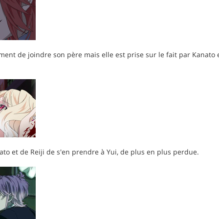
ent de joindre son père mais elle est prise sur le fait par Kanato et
ato et de Reiji de s'en prendre à Yui, de plus en plus perdue.