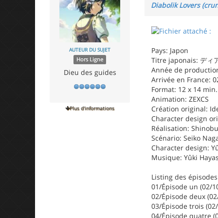
Diabolik Lovers (crun
Pays: Japon
AUTEUR DU SUJET
Titre japonais
Hors Ligne
Année de production
Dieu des guides
Arrivée en France: 0
Format: 12 x 14 min. 
Animation: ZEXCS
Création original: Id
Plus d'informations
Character design ori
Réalisation: Shinob
Scénario: Seiko Nag
Character design: Y
Musique: Yûki Haya
Listing des épisodes 
01/Épisode un (02/1
02/Épisode deux (02
03/Épisode trois (02
04/Épisode quatre (