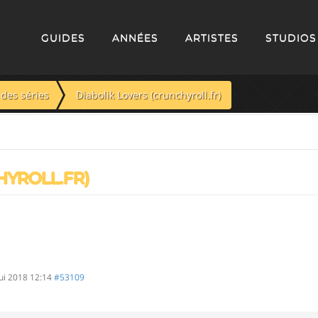
GUIDES
ANNÉES
ARTISTES
STUDIOS
des séries
Diabolik Lovers (crunchyroll.fr)
HYROLL.FR)
Jui 2018 12:14
#53109