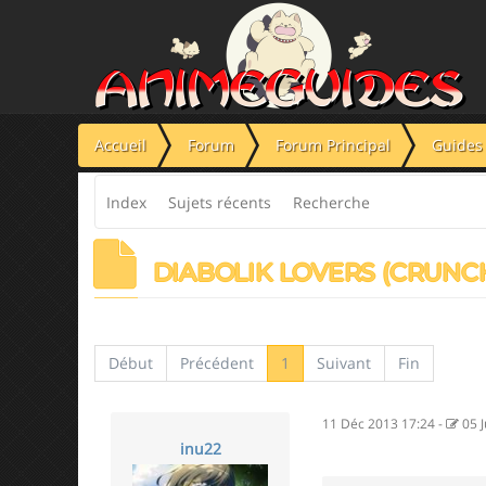
Panneau de gestion des cookies
Accueil
Forum
Forum Principal
Guides 
Index
Sujets récents
Recherche
DIABOLIK LOVERS (CRUNC
Début
Précédent
1
Suivant
Fin
11 Déc 2013 17:24
-
05 
inu22