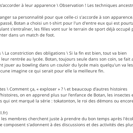
s’accorder à leur apparence \ Observation ! Les techniques ancestral
nger sa personnalité pour que celle-ci s'accorde à son apparence.
assé, Botan a choisi un t-shirt pour l'un d'entre eux qui est pourtan
ulant s'entraîner, les filles vont sur le terrain de sport déjà occupé p
onter dans un match de foot.
\ La constriction des obligations \ Si la fin est bien, tout va bien
 leur rentrée au lycée. Botan, toujours seule dans son coin, se fai
lent jouer au bowling dans un couloir du lycée mais quelqu'un va les
cune imagine ce qui serait pour elle la meilleure fin.
tes \ Comment ça, « exploser » ? \ et beaucoup d’autres histoires
histoires, on en apprend plus sur l’enfance de Botan, les insectes et
s qui ont marqué la série : tokatonton, le roi des démons ou encore
.fr)
t, les membres cherchent juste à prendre du bon temps après l'écol
ui le composent s'adonnent à des discussions et des activités des pl