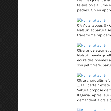
Les filles jouent à 
télévision s'allume 
péchés. On en appren
07/Mots tabous !! \ 
Natsuki et Sakura se
transforme rapideme
08/Grande sœur et p
Natsuki révèle qu'ell
écrire des poèmes a
son petit frère. Sak
09/Le choix ultime \
… La liberté n’existe
Sakura propose de fa
Kagawa. Après leur c
demandent alors à qu