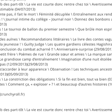
ub des part-tôt \ La vie est courte donc rentre chez toi \ Avertissem
stimable (04/07/2013)
te pas, il fait le mort \ Féminité décuplée \ Entraînement aux re
! \ Journal intime du collège – Journal noir \ Donnez des bonbons au
013)
! Le tournoi de ballon du premier semestre \ Que brûle mon esprit 
013)
 des aulnes \ Recommandations littéraires \ Le livre des contes vag
la jeunesse ! \ Guilty Judge \ Les quatre gardiens célestes Hagishi
Conclusion du combat acharné !! \ Anniversaire-surprise (29/08/201
etit frère \ Poèmes de rue \ Grande sœur et amies \ La marque sa
 Le grandiose camp d’entraînement \ Imagination d’une nuit étoilée 
e pas (12/09/2013)(29/08/2013)
s’accorder à leur apparence \ Observation ! Les techniques ancestral
/2013)(05/09/2013)
\ La constriction des obligations \ Si la fin est bien, tout va bien (
tes \ Comment ça, « exploser » ? \ et beaucoup d’autres histoires (
crunchyroll.fr)
ub des part-tôt \ La vie est courte donc rentre chez toi \ Avertissem