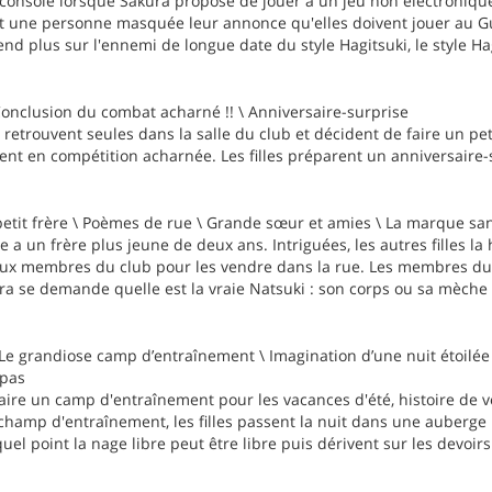
la console lorsque Sakura propose de jouer à un jeu non électroniq
et une personne masquée leur annonce qu'elles doivent jouer au Gui
d plus sur l'ennemi de longue date du style Hagitsuki, le style Ha
Conclusion du combat acharné !! \ Anniversaire-surprise
 retrouvent seules dans la salle du club et décident de faire un pe
nt en compétition acharnée. Les filles préparent un anniversaire-
etit frère \ Poèmes de rue \ Grande sœur et amies \ La marque s
e a un frère plus jeune de deux ans. Intriguées, les autres filles la
ux membres du club pour les vendre dans la rue. Les membres du
ura se demande quelle est la vraie Natsuki : son corps ou sa mèche 
 Le grandiose camp d’entraînement \ Imagination d’une nuit étoilée 
 pas
ire un camp d'entraînement pour les vacances d'été, histoire de voya
hamp d'entraînement, les filles passent la nuit dans une auberge pu
el point la nage libre peut être libre puis dérivent sur les devoirs