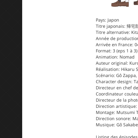
Pays: Japon
Titre japonais:
Titre alternative: K
Année de production
Arrivée en France: 0
Format: 3 (eps 1 à 3)
Animation: Nomad
Auteur original: Ku
Réalisation: Hikaru 
Scénario: Gô Zappa,
Character design: T
Directeur en chef de
Coordinateur couleu
Directeur de la pho
Direction artistique
Montage: Mutsumi 
Direction sonore: M
Musique: Gô Sakabe
Listing des épisodes 