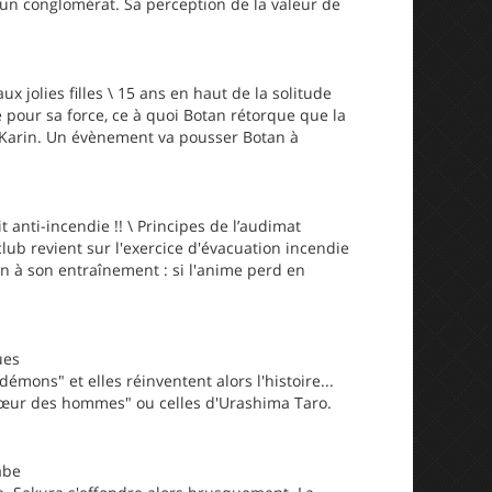
d'un conglomérat. Sa perception de la valeur de
x jolies filles \ 15 ans en haut de la solitude
 pour sa force, ce à quoi Botan rétorque que la
e Karin. Un évènement va pousser Botan à
anti-incendie !! \ Principes de l’audimat
club revient sur l'exercice d'évacuation incendie
n à son entraînement : si l'anime perd en
ues
mons" et elles réinventent alors l'histoire...
 Cœur des hommes" ou celles d'Urashima Taro.
abe