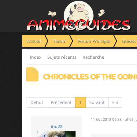
Panneau de gestion des cookies
Accueil
Forum
Forum Principal
Guides 
Index
Sujets récents
Recherche
CHRONICLES OF THE GOIN
Début
Précédent
1
Suivant
Fin
11 Oct 2013 09:38
-
05 J
inu22