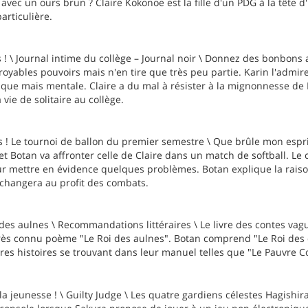
 avec un ours brun ? Claire Kokonoe est la fille d'un PDG à la tête 
articulière.
! \ Journal intime du collège – Journal noir \ Donnez des bonbons au
oyables pouvoirs mais n'en tire que très peu partie. Karin l'admire
sique mais mentale. Claire a du mal à résister à la mignonnesse d
 vie de solitaire au collège.
! Le tournoi de ballon du premier semestre \ Que brûle mon esprit 
et Botan va affronter celle de Claire dans un match de softball. Le 
ur mettre en évidence quelques problèmes. Botan explique la raiso
 changera au profit des combats.
 des aulnes \ Recommandations littéraires \ Le livre des contes vag
très connu poème "Le Roi des aulnes". Botan comprend "Le Roi des dé
res histoires se trouvant dans leur manuel telles que "Le Pauvre
la jeunesse ! \ Guilty Judge \ Les quatre gardiens célestes Hagishir