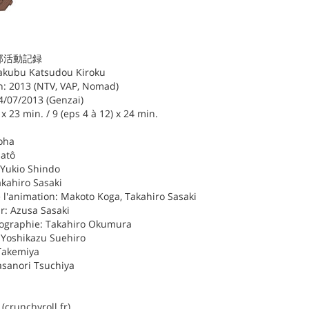
 帰宅部活動記録
itakubu Katsudou Kiroku
: 2013 (NTV, VAP, Nomad)
4/07/2013 (Genzai)
 x 23 min. / 9 (eps 4 à 12) x 24 min.
roha
Satô
 Yukio Shindo
akahiro Sasaki
 l'animation: Makoto Koga, Takahiro Sasaki
r: Azusa Sasaki
tographie: Takahiro Okumura
: Yoshikazu Suehiro
Takemiya
asanori Tsuchiya
(crunchyroll.fr)