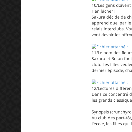
10/Les gens doivent 
rien lâcher !
Sakura décide de cha
apprend que, par le p
relais interclubs. Vo
vont devoir les affr
11/Le nom des fleurs 
Sakura et Botan font
club. Les filles veu
dernier épisode, cha
12/Lectures différen
Dans ce concentré d’
les grands classique
Synopsis (crunchyroll
Au club des part-tô
l'école, les filles q