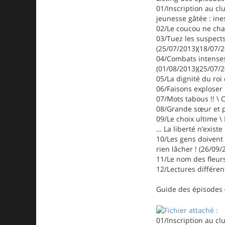
01/Inscription au cl
jeunesse gâtée : ine
02/Le coucou ne chan
03/Tuez les suspects 
(25/07/2013)(18/07/2
04/Combats intenses 
(01/08/2013)(25/07/2
05/La dignité du roi
06/Faisons exploser 
07/Mots tabous !! \ 
08/Grande sœur et p
09/Le choix ultime \
… La liberté n’exist
10/Les gens doivent 
rien lâcher ! (26/09
11/Le nom des fleurs 
12/Lectures différen
Guide des épisodes (
01/Inscription au cl