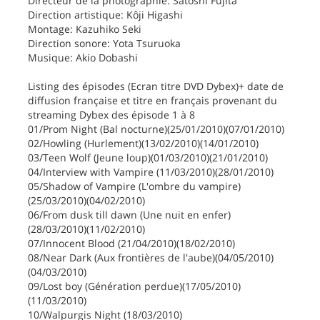
Directeur de la photographie: Satoshi Fujita
Direction artistique: Kôji Higashi
Montage: Kazuhiko Seki
Direction sonore: Yota Tsuruoka
Musique: Akio Dobashi
Listing des épisodes (Ecran titre DVD Dybex)+ date de
diffusion française et titre en français provenant du
streaming Dybex des épisode 1 à 8
01/Prom Night (Bal nocturne)(25/01/2010)(07/01/2010)
02/Howling (Hurlement)(13/02/2010)(14/01/2010)
03/Teen Wolf (Jeune loup)(01/03/2010)(21/01/2010)
04/Interview with Vampire (11/03/2010)(28/01/2010)
05/Shadow of Vampire (L'ombre du vampire)
(25/03/2010)(04/02/2010)
06/From dusk till dawn (Une nuit en enfer)
(28/03/2010)(11/02/2010)
07/Innocent Blood (21/04/2010)(18/02/2010)
08/Near Dark (Aux frontières de l'aube)(04/05/2010)
(04/03/2010)
09/Lost boy (Génération perdue)(17/05/2010)
(11/03/2010)
10/Walpurgis Night (18/03/2010)