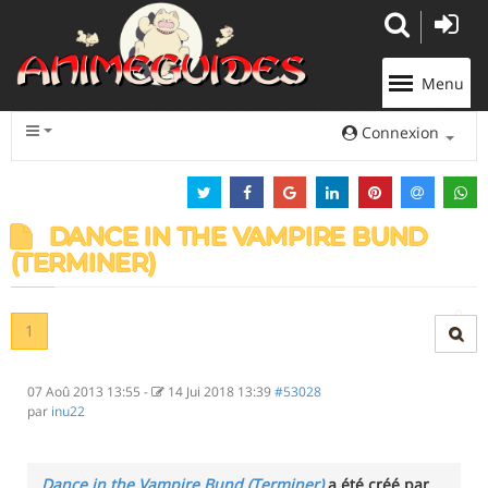
Panneau de gestion des cookies
Menu
Connexion
DANCE IN THE VAMPIRE BUND
(TERMINER)
1
07 Aoû 2013 13:55
-
14 Jui 2018 13:39
#53028
par
inu22
Dance in the Vampire Bund (Terminer)
a été créé par