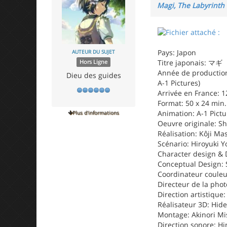
Magi, The Labyrinth 
Pays: Japon
AUTEUR DU SUJET
Titre japonais: マギ
Hors Ligne
Année de production
Dieu des guides
A-1 Pictures)
Arrivée en France: 1
Format: 50 x 24 min.
Animation: A-1 Pictu
Plus d'informations
Oeuvre originale: S
Réalisation: Kôji Ma
Scénario: Hiroyuki Y
Character design & D
Conceptual Design: 
Coordinateur couleur
Directeur de la phot
Direction artistique
Réalisateur 3D: Hid
Montage: Akinori M
Direction sonore: Hi