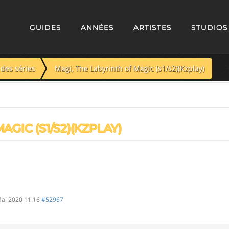
GUIDES
ANNÉES
ARTISTES
STUDIOS
des séries
Magi, The Labyrinth of Magic (s1/s2)(Kzplay)
GIC (S1/S2)(KZPLAY)
ai 2020 11:16
#52967