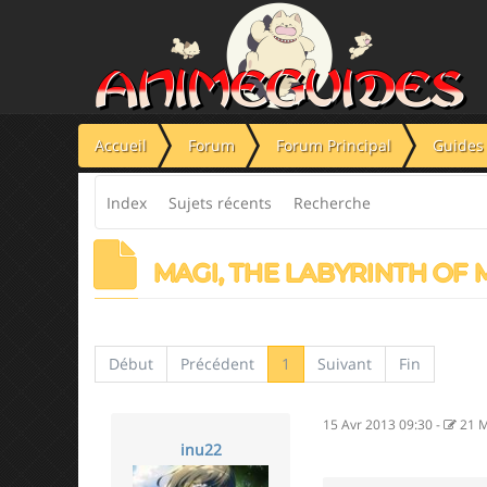
Panneau de gestion des cookies
Accueil
Forum
Forum Principal
Guides 
Index
Sujets récents
Recherche
MAGI, THE LABYRINTH OF MA
Début
Précédent
1
Suivant
Fin
15 Avr 2013 09:30
-
21 M
inu22