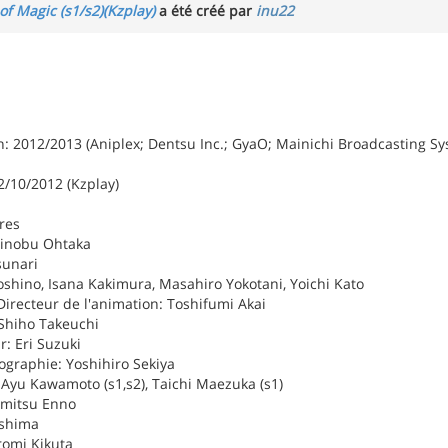
of Magic (s1/s2)(Kzplay)
a été créé par
inu22
: 2012/2013 (Aniplex; Dentsu Inc.; GyaO; Mainichi Broadcasting Sy
2/10/2012 (Kzplay)
res
hinobu Ohtaka
sunari
oshino, Isana Kakimura, Masahiro Yokotani, Yoichi Kato
irecteur de l'animation: Toshifumi Akai
Shiho Takeuchi
: Eri Suzuki
ographie: Yoshihiro Sekiya
: Ayu Kawamoto (s1,s2), Taichi Maezuka (s1)
emitsu Enno
ishima
romi Kikuta