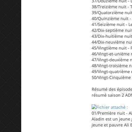
37/Douzième nuit - 
38/Treizième nuit - T
39/Quatorzième nuit 
40/Quinzième nuit - 
41/Seizième nuit - Le
42/Dix-septième nuit
43/Dix-huitième nui
44/Dix-neuvième nuit
45/Vingtième nuit - R
46/Vingt-et-unième nu
47/Vingt-deuxième nu
48/Vingt-troisième n
49/Vingt-quatrième n
50/Vingt-Cinquième n
Résumé des épisode
résumé saison 2 AD
01/Première nuit - Al
Aladin est un jeune 
jeune et pauvre Ali 