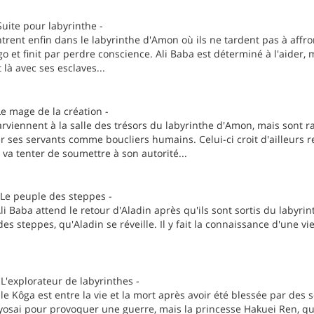
uite pour labyrinthe -
ntrent enfin dans le labyrinthe d'Amon où ils ne tardent pas à affro
o et finit par perdre conscience. Ali Baba est déterminé à l'aider, m
là avec ses esclaves...
Le mage de la création -
arviennent à la salle des trésors du labyrinthe d'Amon, mais sont 
ser ses servants comme boucliers humains. Celui-ci croit d'ailleurs r
il va tenter de soumettre à son autorité...
 Le peuple des steppes -
'Ali Baba attend le retour d'Aladin après qu'ils sont sortis du laby
 des steppes, qu'Aladin se réveille. Il y fait la connaissance d'une 
L'explorateur de labyrinthes -
 Kôga est entre la vie et la mort après avoir été blessée par des sol
osai pour provoquer une guerre, mais la princesse Hakuei Ren, qui 