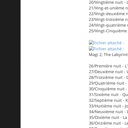
20/Vingtième nuit - 
21/Ving-et-unième nu
22/Vingt-deuxième nu
23/Vingt-troisième nu
24/Vingt-quatrième n
25/Vingt-Cinquième n
Magi 2, The Labyrin
26/Première nuit - L'
27/Deuxième nuit - V
28/Troisième nuit - 
29/Quatrième nuit - 
30/Cinquième nuit - 
31/Sixième nuit - Qu
32/Septième nuit - K
33/Huitième nuit - J
34/Neuvième nuit - 
35/Dixième nuit - La
36/Onzième nuit - Le