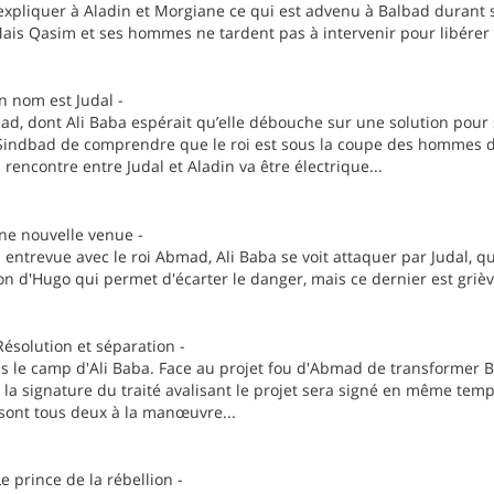
expliquer à Aladin et Morgiane ce qui est advenu à Balbad durant s
is Qasim et ses hommes ne tardent pas à intervenir pour libérer leu
n nom est Judal -
d, dont Ali Baba espérait qu’elle débouche sur une solution pour so
 Sindbad de comprendre que le roi est sous la coupe des hommes de
a rencontre entre Judal et Aladin va être électrique...
ne nouvelle venue -
 entrevue avec le roi Abmad, Ali Baba se voit attaquer par Judal, q
tion d'Hugo qui permet d'écarter le danger, mais ce dernier est griè
ésolution et séparation -
ns le camp d'Ali Baba. Face au projet fou d'Abmad de transformer 
t, la signature du traité avalisant le projet sera signé en même t
 sont tous deux à la manœuvre...
e prince de la rébellion -