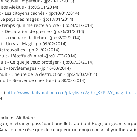
Le nouvel Empereur - (jp:20/12/2013)
itos Alekius - (jp:06/01/2014)
- Les citoyens cachés - (jp:10/01/2014)
Le pays des mages - (jp:17/01/2014)
 temps qu'il me reste à vivre - (jp:24/01/2014)
 - Déclaration de guerre - (jp:26/01/2014)
t - La menace de Rehm - (jp:02/02/2014)
 - Un vrai Magi - (jp:09/02/2014)
etrouvailles - (jp:21/02/2014)
it - L'étoffe d'un roi -(jp:01/03/2014)
it - Ce que je veux protéger - (jp:09/03/2014)
uit - Revêtemages - (jp:16/03/2014)
uit - L'heure de la destruction - (jp:24/03/2014)
uit - Bienvenue chez toi - (jp:30/03/2014)
s (
http://www.dailymotion.com/playlist/x2gthz_KZPLAY_magi-the-l
N
adin et Ali Baba -
garçon étrange possédant une flûte abritant Hugo, un géant surpui
Baba, qui ne rêve que de conquérir un donjon ou « labyrinthe » afin 