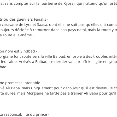
st sans compter sur la fourberie de Ryosai, qui n’attend qu’un prét
tribu des guerriers Fanalis -
a caravane de Lyra et Saasa, dont elle ne sait pas qu'elles ont con
oujours décidée à retourner dans son pays natal, mais la route y 
a route elle-même...
Son nom est Sindbad -
orgiane font route vers la ville Balbad, en proie à des troubles in
 leur aide. Arrivés à Balbad, ce dernier va leur offrir le gite et sy
bad...
Une promesse intenable -
uvé Ali Baba, mais uniquement pour découvrir qu’il est devenu le c
rte durée, mais Morgiane ne tarde pas à traîner Ali Baba pour qu’il 
a responsabilité du prince -