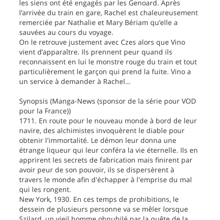
les siens ont été engagés par les Genoard. Après
l’arrivée du train en gare, Rachel est chaleureusement
remerciée par Nathalie et Mary Bériam qu’elle a
sauvées au cours du voyage.
On le retrouve justement avec Czes alors que Vino
vient d’apparaître. Ils prennent peur quand ils
reconnaissent en lui le monstre rouge du train et tout
particulièrement le garçon qui prend la fuite. Vino a
un service à demander à Rachel…
Synopsis (Manga-News (sponsor de la série pour VOD
pour la France))
1711. En route pour le nouveau monde à bord de leur
navire, des alchimistes invoquèrent le diable pour
obtenir l'immortalité. Le démon leur donna une
étrange liqueur qui leur conféra la vie éternelle. Ils en
apprirent les secrets de fabrication mais finirent par
avoir peur de son pouvoir, ils se dispersèrent à
travers le monde afin d'échapper à l'emprise du mal
qui les rongent.
New York, 1930. En ces temps de prohibitions, le
dessein de plusieurs personne va se mêler lorsque
Szilard, un vieil homme obnubilé par la quête de la