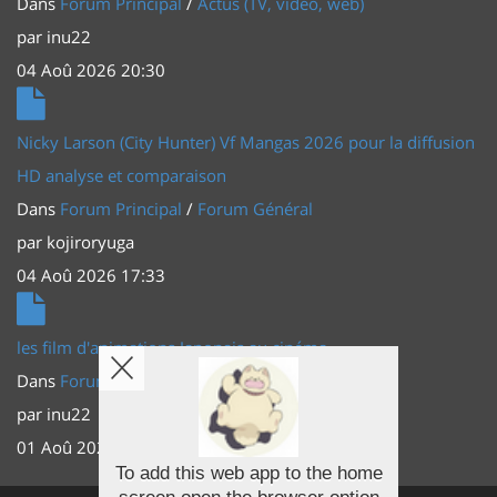
Dans
Forum Principal
/
Actus (TV, vidéo, web)
par
inu22
04 Aoû 2026 20:30
Nicky Larson (City Hunter) Vf Mangas 2026 pour la diffusion
HD analyse et comparaison
Dans
Forum Principal
/
Forum Général
par
kojiroryuga
04 Aoû 2026 17:33
les film d'animations Japonais au cinéma
Dans
Forum Principal
/
Actus (TV, vidéo, web)
par
inu22
01 Aoû 2026 20:56
To add this web app to the home