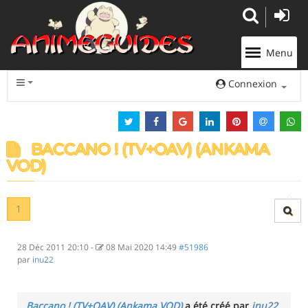
Panneau de gestion des cookies
Menu
Connexion
BACCANO ! (TV+OAV) (ANKAMA
VOD)
1
28 Déc 2011 20:10
-
08 Mai 2020 14:49
#51986
par
inu22
Baccano ! (TV+OAV) (Ankama VOD)
a été créé par
inu22