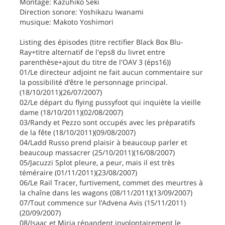
Montage: Kazuhiko Seki
Direction sonore: Yoshikazu Iwanami
musique: Makoto Yoshimori
Listing des épisodes (titre rectifier Black Box Blu-
Ray+titre alternatif de l'eps8 du livret entre
parenthèse+ajout du titre de l'OAV 3 (éps16))
01/Le directeur adjoint ne fait aucun commentaire sur
la possibilité d’être le personnage principal.
(18/10/2011)(26/07/2007)
02/Le départ du flying pussyfoot qui inquiète la vieille
dame (18/10/2011)(02/08/2007)
03/Randy et Pezzo sont occupés avec les préparatifs
de la fête (18/10/2011)(09/08/2007)
04/Ladd Russo prend plaisir à beaucoup parler et
beaucoup massacrer (25/10/2011)(16/08/2007)
05/Jacuzzi Splot pleure, a peur, mais il est très
téméraire (01/11/2011)(23/08/2007)
06/Le Rail Tracer, furtivement, commet des meurtres à
la chaîne dans les wagons (08/11/2011)(13/09/2007)
07/Tout commence sur l’Advena Avis (15/11/2011)
(20/09/2007)
08/Isaac et Miria répandent involontairement le