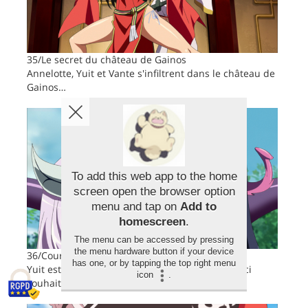
35/Le secret du château de Gainos
Annelotte, Yuit et Vante s'infiltrent dans le château de
Gainos…
To add this web app to the home
screen open the browser option
menu and tap on
Add to
homescreen
.
The menu can be accessed by pressing
the menu hardware button if your device
36/Couronne de fleurs et pouvoir caché
has one, or by tapping the top right menu
Yuit est déterminée à sauver Mirim, mais celle-ci
icon
.
souhaite rester au service d'Ymir…