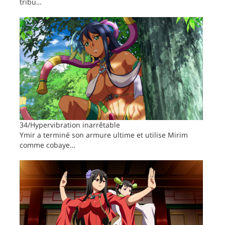
tribu…
34/Hypervibration inarrêtable
Ymir a terminé son armure ultime et utilise Mirim
comme cobaye…