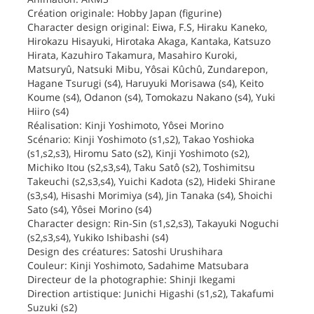
Création originale: Hobby Japan (figurine)
Character design original: Eiwa, F.S, Hiraku Kaneko,
Hirokazu Hisayuki, Hirotaka Akaga, Kantaka, Katsuzo
Hirata, Kazuhiro Takamura, Masahiro Kuroki,
Matsuryû, Natsuki Mibu, Yôsai Kûchû, Zundarepon,
Hagane Tsurugi (s4), Haruyuki Morisawa (s4), Keito
Koume (s4), Odanon (s4), Tomokazu Nakano (s4), Yuki
Hiiro (s4)
Réalisation: Kinji Yoshimoto, Yôsei Morino
Scénario: Kinji Yoshimoto (s1,s2), Takao Yoshioka
(s1,s2,s3), Hiromu Sato (s2), Kinji Yoshimoto (s2),
Michiko Itou (s2,s3,s4), Taku Satô (s2), Toshimitsu
Takeuchi (s2,s3,s4), Yuichi Kadota (s2), Hideki Shirane
(s3,s4), Hisashi Morimiya (s4), Jin Tanaka (s4), Shoichi
Sato (s4), Yôsei Morino (s4)
Character design: Rin-Sin (s1,s2,s3), Takayuki Noguchi
(s2,s3,s4), Yukiko Ishibashi (s4)
Design des créatures: Satoshi Urushihara
Couleur: Kinji Yoshimoto, Sadahime Matsubara
Directeur de la photographie: Shinji Ikegami
Direction artistique: Junichi Higashi (s1,s2), Takafumi
Suzuki (s2)