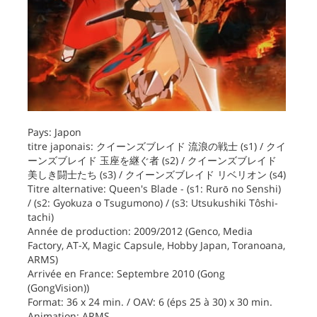
Pays: Japon
titre japonais: クイーンズブレイド 流浪の戦士 (s1) / クイ
ーンズブレイド 玉座を継ぐ者 (s2) / クイーンズブレイド
美しき闘士たち (s3) / クイーンズブレイド リベリオン (s4)
Titre alternative: Queen's Blade - (s1: Rurō no Senshi)
/ (s2: Gyokuza o Tsugumono) / (s3: Utsukushiki Tôshi-
tachi)
Année de production: 2009/2012 (Genco, Media
Factory, AT-X, Magic Capsule, Hobby Japan, Toranoana,
ARMS)
Arrivée en France: Septembre 2010 (Gong
(GongVision))
Format: 36 x 24 min. / OAV: 6 (éps 25 à 30) x 30 min.
Animation: ARMS