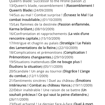
Queen’s Blade: Successor to the Hrone (saison 2)
13/Queen's blade, rassemblement ! (
Rassemblement !
Queen’s Blade
) (24/09/2009)
14/Sus au mal ! Combat surprise ! (
Écrasez le Mal ! Le
combat inoubliable.
) (01/10/2009)
15/Les flammes de la destinée (
Passion enflammée.
Karma brûlant.
) (08/10/2009)
16/Confrontation et rapprochements (
La voix d’une
rencontre capitale.
) (15/10/2009)
17/Intrigue et chagrin au palais (
Stratégie ! Le Palais
des Lamentations de la Reine.
) (22/10/2009)
18/Complications et prémonitions (
Complication !
Prémonitions changeantes.
) (29/10/2009)
19/Situations inattendues (
On ne bouge plus !
Étudions la situation
) (05/11/2009)
20/Scandale ! Un ange au tournoi (
Disgrâce ! L’ange
du combat.
) (12/11/2009)
21/Sentiments sincères ! Duel au château (
Émotions
intérieures ! Combat au château Vance.
) (19/11/2009)
22/Désir inaltérable ! Une raison de se battre (
Un
souhait précieux ! Ce qui vaut la peine d’attendre.
)
(26/11/2009)
23/Duel acharné ! Le dernier face-à-face (
Duel à mort.