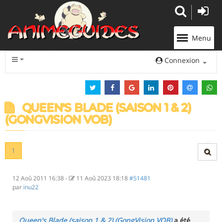
Panneau de gestion des cookies
Menu
Connexion
QUEEN'S BLADE (SAISON 1 & 2)
(GONGVISION VOB)
1
12 Aoû 2011 16:38
-
11 Aoû 2023 18:18
#51481
par
inu22
Queen's Blade (saison 1 & 2) (GongVision VOB)
a été