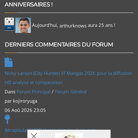
ANNIVERSAIRES !
9
Aujourd'hui,
aura 25 ans !
arthurknows
Aoû
DERNIERS COMMENTAIRES DU FORUM
Nicky Larson (City Hunter) Vf Mangas 2026 pour la diffusion
HD analyse et comparaison
Dans
Forum Principal
/
Forum Général
par
kojiroryuga
06 Aoû 2026 23:05
Récapitulatif VOD légale gratuite et payante