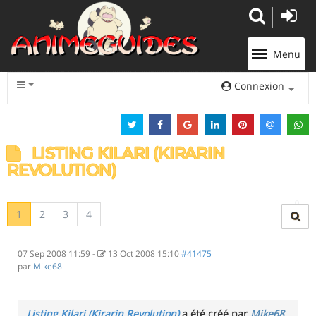
Panneau de gestion des cookies
Menu
Connexion
LISTING KILARI (KIRARIN
REVOLUTION)
1
2
3
4
07 Sep 2008 11:59
-
13 Oct 2008 15:10
#41475
par
Mike68
Listing Kilari (Kirarin Revolution)
a été créé par
Mike68