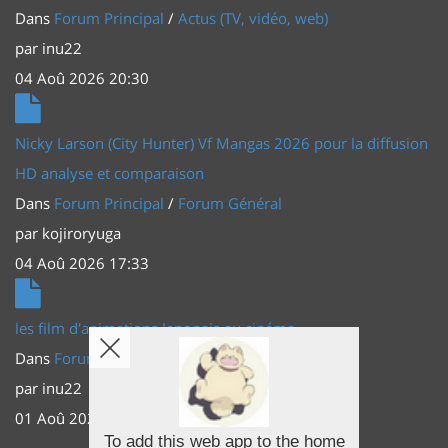
Dans
Forum Principal
/
Actus (TV, vidéo, web)
par
inu22
04 Aoû 2026 20:30
Nicky Larson (City Hunter) Vf Mangas 2026 pour la diffusion
HD analyse et comparaison
Dans
Forum Principal
/
Forum Général
par
kojiroryuga
04 Aoû 2026 17:33
les film d'animations Japonais au cinéma
Dans
Forum Principal
/
Actus (TV, vidéo, web)
par
inu22
01 Aoû 2026 20:56
To add this web app to the home