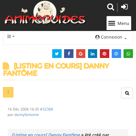
Panneau de gestion des cookies
Menu
Connexion
[LISTING EN COURS] DANNY
FANTÔME
1
16 Déc 2006 16:35
#32388
par
dannyfantome
[Listing en cours] Danny Fantôme
a été créé par