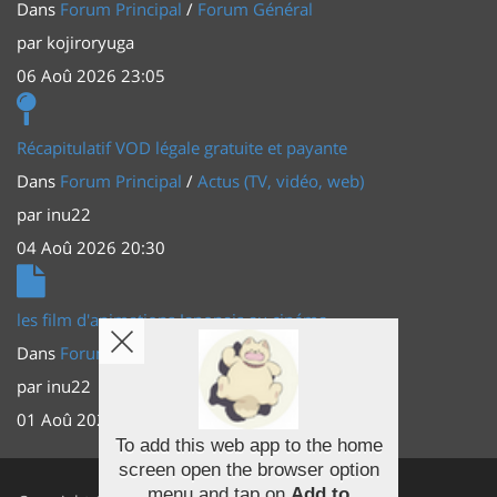
Dans
Forum Principal
/
Forum Général
par
kojiroryuga
06 Aoû 2026 23:05
Récapitulatif VOD légale gratuite et payante
Dans
Forum Principal
/
Actus (TV, vidéo, web)
par
inu22
04 Aoû 2026 20:30
les film d'animations Japonais au cinéma
Dans
Forum Principal
/
Actus (TV, vidéo, web)
par
inu22
01 Aoû 2026 20:56
To add this web app to the home
screen open the browser option
Facebook
menu and tap on
Add to