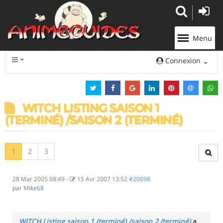
Panneau de gestion des cookies
Menu
Connexion
WITCH LISTING SAISON 1
(TERMINÉ) /SAISON 2 (TERMINÉ)
1
2
3
28 Mar 2005 08:49
-
15 Avr 2007 13:52
#20098
par
Mike68
WITCH Listing saison 1 (terminé) /saison 2 (terminé)
a