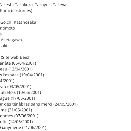
akeshi Takakura, Takayuki Takeya
 Kami (costumes)
a
: Goichi Katanozaka
 Inomoto
a
n Aketagawa
saki
 (Site web Beez)
anète (05/04/2001)
seau (12/04/2001)
 l’espace (19/04/2001)
04/2001)
seau (03/05/2001)
autrefois (10/05/2001)
ague (17/05/2001)
r des ténèbres sans merci (24/05/2001)
me (31/05/2001)
 dames (07/06/2001)
dulte (14/06/2001)
 Ganymède (21/06/2001)