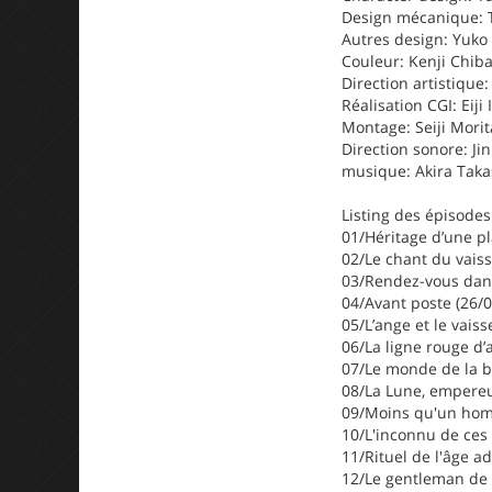
Design mécanique: T
Autres design: Yuko
Couleur: Kenji Chib
Direction artistique
Réalisation CGI: Eiji
Montage: Seiji Morit
Direction sonore: Ji
musique: Akira Taka
Listing des épisodes
01/Héritage d’une pl
02/Le chant du vais
03/Rendez-vous dans
04/Avant poste (26/
05/L’ange et le vais
06/La ligne rouge d’
07/Le monde de la b
08/La Lune, empereu
09/Moins qu'un hom
10/L'inconnu de ces
11/Rituel de l'âge a
12/Le gentleman de