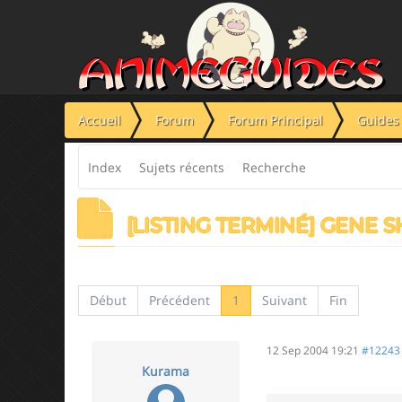
Panneau de gestion des cookies
Accueil
Forum
Forum Principal
Guides 
Index
Sujets récents
Recherche
[LISTING TERMINÉ] GENE S
Début
Précédent
1
Suivant
Fin
12 Sep 2004 19:21
#12243
Kurama