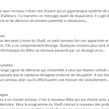
nt que l'anneau n'était rien d'autre qu'un gigantesque système de 
 D'ailleurs, il a transmis un message avant de disparaitre. Il s'agit
né et de détruire cet ennemi potentiel si nécessaire…
seau
tue des tests à bord du Shaft, un petit anneau fait son apparition et
kis, Tiki a un comportement étrange. Quelques instants plus tard, M
informatique du Bilkis se retrouve parasité par un étrange virus…
autrefois
étrange signal de détresse qui ressemble à ceux qui étaient utilisés
 spatiale que le capitaine Amagiwa ordonne de récupérer. A son bo
 un anneau alors qu'ils effectuaient une mission de ravitaillement
bague
face à un nouvel anneau. C'est à nouveau Mika qui est choisie pour pi
dernière. Mais le programme du Shaft connait à nouveau des problè