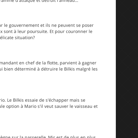
ogramme d'attaque et détruit l'anneau…
par le gouvernement et ils ne peuvent se poser
x sont à leur poursuite. Et pour couronner le
élicate situation?
ommandant en chef de la flotte, parvient à gagner
ui bien déterminé à détruire le Bilkis malgré les
rio. Le Bilkis essaie de s'échapper mais se
le option à Mario s'il veut sauver le vaisseau et
règne sur la passerelle, Mir est de plus en plus