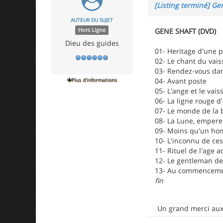
[Listing terminé] Ge
AUTEUR DU SUJET
Hors Ligne
GENE SHAFT (DVD)
Dieu des guides
01- Heritage d'une 
02- Le chant du vai
03- Rendez-vous dan
Plus d'informations
04- Avant poste
05- L'ange et le vais
06- La ligne rouge d
07- Le monde de la
08- La Lune, empere
09- Moins qu'un h
10- L'inconnu de ce
11- Rituel de l'age a
12- Le gentleman d
13- Au commencemen
fin
Un grand merci aux 