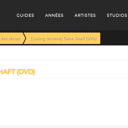
GUIDES
ANNÉES
ARTISTES
STUDIOS
des séries
[Listing terminé] Gene Shaft (DVD)
HAFT (DVD)