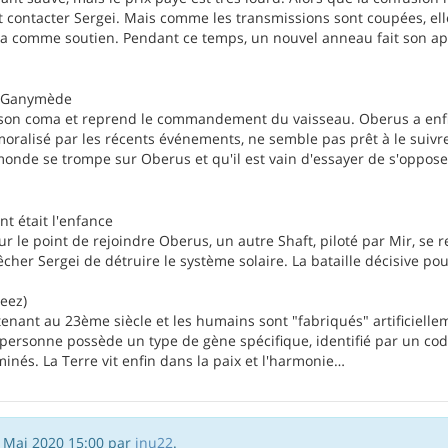
t contacter Sergei. Mais comme les transmissions sont coupées, ell
a comme soutien. Pendant ce temps, un nouvel anneau fait son ap
e Ganymède
 son coma et reprend le commandement du vaisseau. Oberus a enfin 
oralisé par les récents événements, ne semble pas prêt à le suivre
monde se trompe sur Oberus et qu'il est vain d'essayer de s'oppose
 était l'enfance
ur le point de rejoindre Oberus, un autre Shaft, piloté par Mir, se 
cher Sergei de détruire le système solaire. La bataille décisive pou
eez)
ant au 23ème siècle et les humains sont "fabriqués" artificiellem
personne possède un type de gène spécifique, identifié par un cod
minés. La Terre vit enfin dans la paix et l'harmonie…
9 Mai 2020 15:00 par
inu22
.