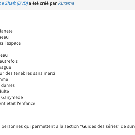
ne Shaft (DVD)
a été créé par
Kurama
planete
sseau
s l'espace
seau
'autrefois
 bague
ur des tenebres sans merci
omme
s dames
dulte
e Ganymede
t etait l'enfance
personnes qui permettent à la section "Guides des séries" de surv