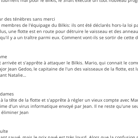
 tournent mal pour le Bilkis, le Shaft exécute un tout nouveau pr
r des ténèbres sans merci
 membres de l'équipage du Bilkis: ils ont été déclarés hors-la loi 
s, une flotte est en route pour détruire le vaisseau et des anneau
qu'il y a un traître parmi eux. Comment vont-ils se sortir de cette d
mme
st arrivée et s'apprête à attaquer le Bilkis. Mario, qui connait le c
or Jean Gedoo, le capitaine de l'un des vaisseaux de la flotte, est l
ant Natalie…
s dames
à la tête de la flotte et s'apprête à régler un vieux compte avec Ma
time d'un virus informatique envoyé par Jean. Il ne reste qu'une seu
t éliminer Jean
ulte
nant sauvé, mais le prix payé est très lourd. Alors que la confusion 