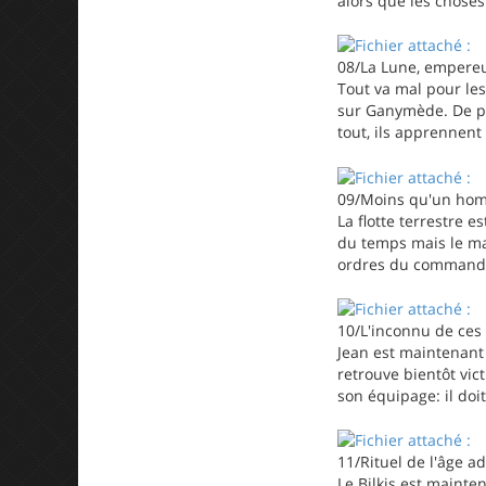
alors que les choses
08/La Lune, empereu
Tout va mal pour les
sur Ganymède. De plu
tout, ils apprennent 
09/Moins qu'un ho
La flotte terrestre e
du temps mais le maj
ordres du command
10/L'inconnu de ce
Jean est maintenant 
retrouve bientôt vic
son équipage: il doi
11/Rituel de l'âge ad
Le Bilkis est mainte