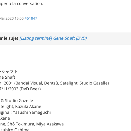
iper à la conversation.
Mai 2020 15:00
#51847
r le sujet
[Listing terminé] Gene Shaft (DVD)
 ジーンシャフト
ne Shaft
 2001 (Bandai Visual, Dentsû, Satelight, Studio Gazelle)
27/11/2003 (DVD Beez)
 & Studio Gazelle
atelight, Kazuki Akane
iginal: Yasushi Yamaguchi
Akane
ane, Shô Tokimura, Miya Asakawa
Yasuhiro Oshima