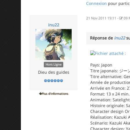
Connexion
pour partic
21 Nov 2011 19:11
-
09 
inu22
Réponse de
inu22
su
Pays: Japon
Hors Ligne
Titre japonais:
Dieu des guides
Titre alternative: Ge
Année de production:
Arrivée en France: 
Format: 13 x 24 min.
Plus d'informations
Animation: Satelight
Histoire originale: S
Character design Or
Réalisation: Kazuki 
Scénario: Kazuki Ak
Character design: 