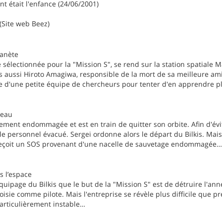
était l'enfance (24/06/2001)
(Site web Beez)
lanète
é sélectionnée pour la "Mission S", se rend sur la station spatiale 
s aussi Hiroto Amagiwa, responsible de la mort de sa meilleure am
te d'une petite équipe de chercheurs pour tenter d'en apprendre p
seau
ement endommagée et est en train de quitter son orbite. Afin d'évite
t le personnel évacué. Sergei ordonne alors le départ du Bilkis. Mais
 reçoit un SOS provenant d'une nacelle de sauvetage endommagée…
 l’espace
quipage du Bilkis que le but de la "Mission S" est de détruire l'anneau.
hoisie comme pilote. Mais l'entreprise se révèle plus difficile que p
particulièrement instable…