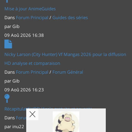
Mise à jour AnimeGuides
Dans
Forum Principal
/
Guides des séries
par
Gib
09 Aoû 2026 16:38
Nicky Larson (City Hunter) Vf Mangas 2026 pour la diffusion
HD analyse et comparaison
Dans
Forum Principal
/
Forum Général
par
Gib
09 Aoû 2026 16:23
Récapitulatif VOD légale gratuite et payante
Dans
Forum Principal
/
Actus (TV, vidéo, web)
par
inu22