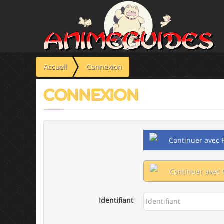
Panneau de gestion des cookies
Accueil
Connexion
CONNEXION
Continuer avec 
Continuer avec 
Identifiant