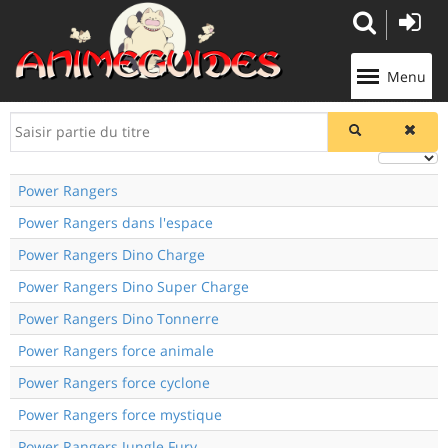
Panneau de gestion des cookies
Menu
Saisir
partie
du
Affichage 
titre
Power Rangers
Power Rangers dans l'espace
Power Rangers Dino Charge
Power Rangers Dino Super Charge
Power Rangers Dino Tonnerre
Power Rangers force animale
Power Rangers force cyclone
Power Rangers force mystique
Power Rangers Jungle Fury