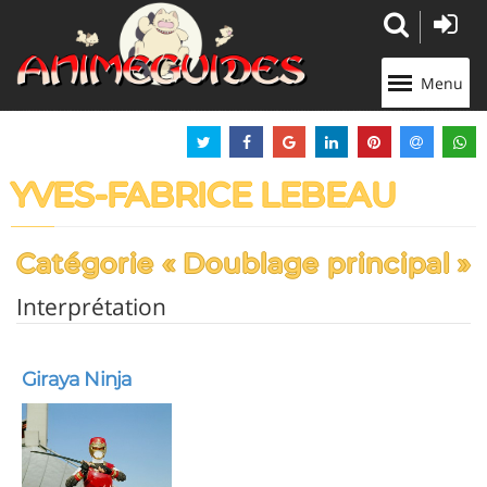
Panneau de gestion des cookies
Menu
YVES-FABRICE LEBEAU
Catégorie « Doublage principal »
Interprétation
Giraya Ninja