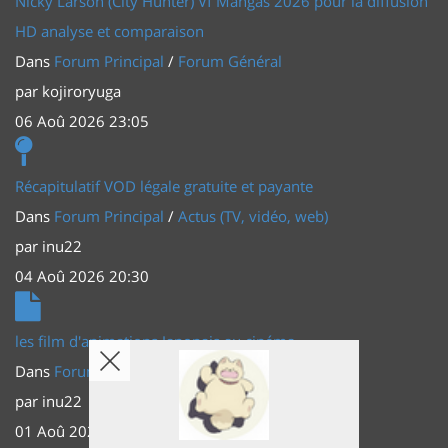
Nicky Larson (City Hunter) Vf Mangas 2026 pour la diffusion
HD analyse et comparaison
Dans
Forum Principal
/
Forum Général
par
kojiroryuga
06 Aoû 2026 23:05
Récapitulatif VOD légale gratuite et payante
Dans
Forum Principal
/
Actus (TV, vidéo, web)
par
inu22
04 Aoû 2026 20:30
les film d'animations Japonais au cinéma
Dans
Forum Principal
/
Actus (TV, vidéo, web)
par
inu22
01 Aoû 2026 20:56